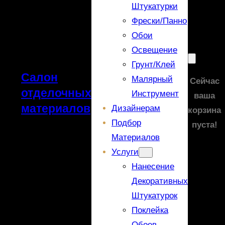
Штукатурки
Фрески/панно
Обои
Освещение
Грунт/Клей
Салон
Малярный
Сейчас
отделочных
Инструмент
ваша
материалов
Дизайнерам
корзина
Подбор
пуста!
Материалов
Услуги
Нанесение
Декоративных
Штукатурок
Поклейка
Обоев