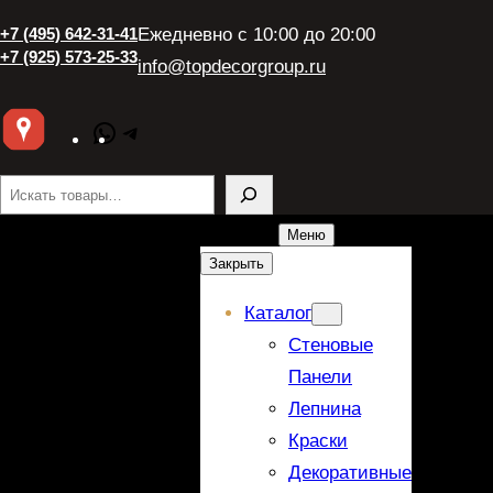
Перейти
+7 (495) 642-31-41
Ежедневно с 10:00 до 20:00
к
+7 (925) 573-25-33
info@topdecorgroup.ru
содержимому
WhatsApp
Telegram
Поиск
Меню
Закрыть
Каталог
Стеновые
Панели
Лепнина
Краски
Декоративные