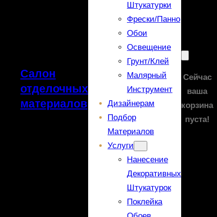
Штукатурки
Фрески/панно
Обои
Освещение
Грунт/Клей
Салон
Малярный
Сейчас
отделочных
Инструмент
ваша
материалов
Дизайнерам
корзина
Подбор
пуста!
Материалов
Услуги
Нанесение
Декоративных
Штукатурок
Поклейка
Обоев