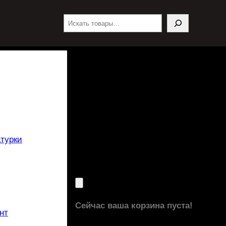
Поиск
турки
Сейчас ваша корзина пуста!
нт