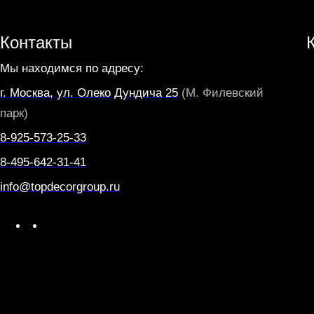
Контакты
Мы находимся по адресу:
г. Москва, ул. Олеко Дундича 25
(М. Филевский
парк)
8-925-573-25-33
8-495-642-31-41
info@topdecorgroup.ru
W
T
h
e
a
l
t
e
s
g