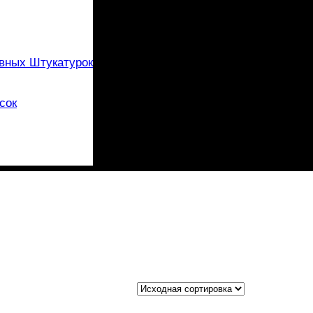
вных Штукатурок
сок