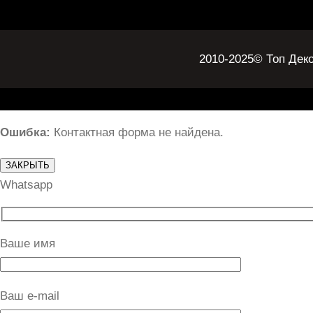
A
r
p
a
p
m
2010-2025
© Топ Дек
Ошибка:
Контактная форма не найдена.
ЗАКРЫТЬ
Whatsapp
Ваше имя
Ваш e-mail