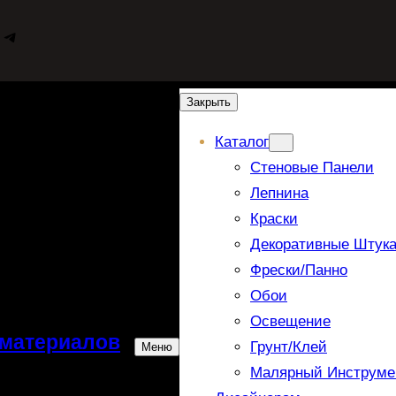
WhatsApp
Telegram
Закрыть
Каталог
Стеновые Панели
Лепнина
Краски
Декоративные Штука
Фрески/панно
Обои
Освещение
 материалов
Грунт/Клей
Меню
Малярный Инструме