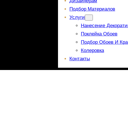
Дизайнерам
Подбор Материалов
Услуги
Нанесение Декорати
Поклейка Обоев
Подбор Обоев И Кра
Колеровка
Контакты