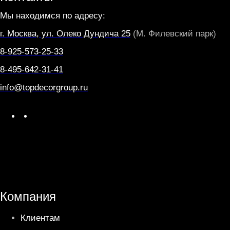
Мы находимся по адресу:
г. Москва, ул. Олеко Дундича 25
(М. Филевский парк)
8-925-573-25-33
8-495-642-31-41
info@topdecorgroup.ru
W
T
h
e
a
l
t
e
s
g
A
r
Компания
p
a
Клиентам
p
m