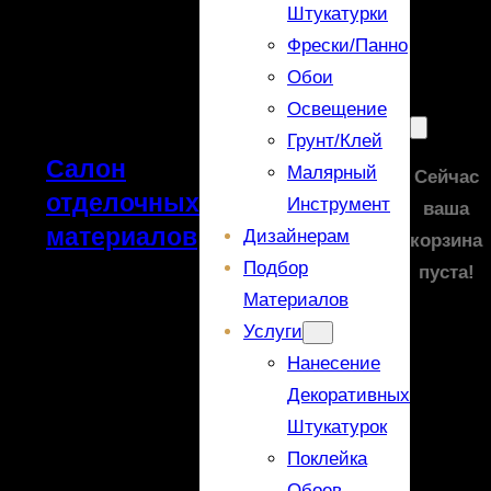
Штукатурки
Фрески/панно
Обои
Освещение
Грунт/Клей
Салон
Малярный
Сейчас
отделочных
Инструмент
ваша
материалов
Дизайнерам
корзина
Подбор
пуста!
Материалов
Услуги
Нанесение
Декоративных
Штукатурок
Поклейка
Обоев