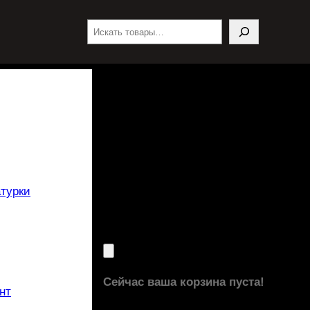
Поиск
турки
Сейчас ваша корзина пуста!
нт