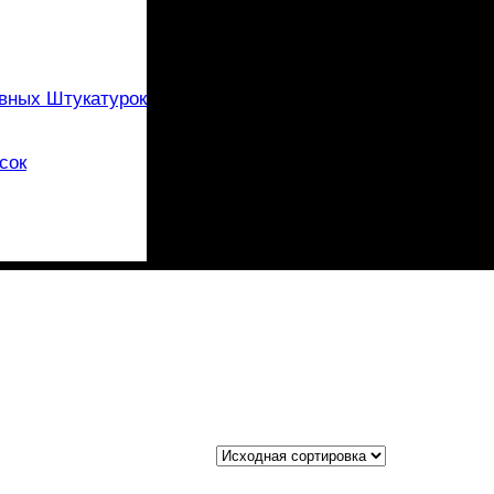
вных Штукатурок
сок