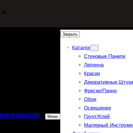
WhatsApp
Telegram
Закрыть
Каталог
Стеновые Панели
Лепнина
Краски
Декоративные Штука
Фрески/панно
Обои
Освещение
 материалов
Грунт/Клей
Меню
Малярный Инструме