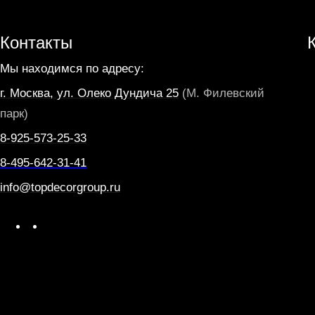
Контакты
Мы находимся по адресу:
г. Москва, ул. Олеко Дундича 25
(М. Филевский
парк)
8-925-573-25-33
8-495-642-31-41
info@topdecorgroup.ru
W
T
h
e
a
l
t
e
s
g