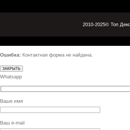
A
r
p
a
p
m
2010-2025
© Топ Дек
Ошибка:
Контактная форма не найдена.
ЗАКРЫТЬ
Whatsapp
Ваше имя
Ваш e-mail