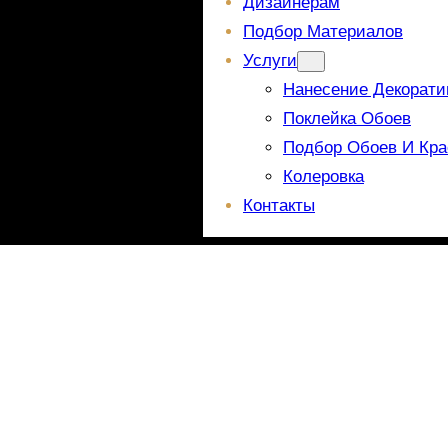
Дизайнерам
Подбор Материалов
Услуги
Нанесение Декорати
Поклейка Обоев
Подбор Обоев И Кра
Колеровка
Контакты