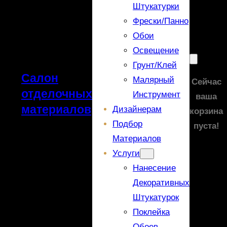
Штукатурки
Фрески/панно
Обои
Освещение
Грунт/Клей
Салон
Малярный
Сейчас
отделочных
Инструмент
ваша
материалов
Дизайнерам
корзина
Подбор
пуста!
Материалов
Услуги
Нанесение
Декоративных
Штукатурок
Поклейка
Обоев