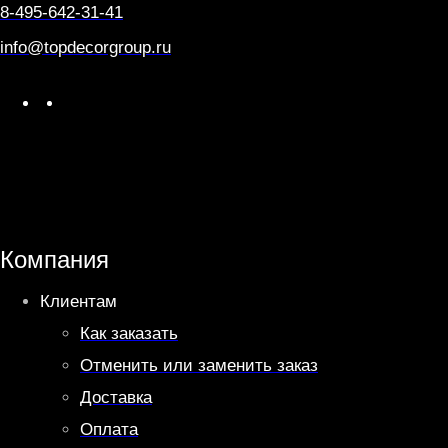
8-495-642-31-41
info@topdecorgroup.ru
W
T
h
e
a
l
t
e
s
g
A
r
Компания
p
a
Клиентам
p
m
Как заказать
Отменить или заменить заказ
Доставка
Оплата