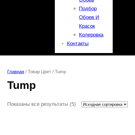
Подбор
Обоев И
Красок
Колеровка
Контакты
Главная
/ Товар Цвет / Tump
Tump
Показаны все результаты (5)