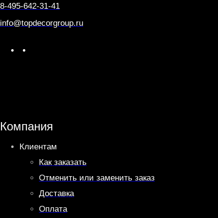
8-495-642-31-41
info@topdecorgroup.ru
W
T
h
e
a
l
t
e
s
g
A
r
Компания
p
a
Клиентам
p
m
Как заказать
Отменить или заменить заказ
Доставка
Оплата