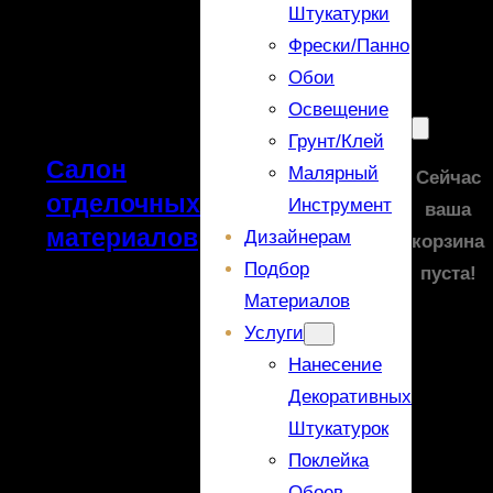
Штукатурки
Фрески/панно
Обои
Освещение
Грунт/Клей
Салон
Малярный
Сейчас
отделочных
Инструмент
ваша
материалов
Дизайнерам
корзина
Подбор
пуста!
Материалов
Услуги
Нанесение
Декоративных
Штукатурок
Поклейка
Обоев