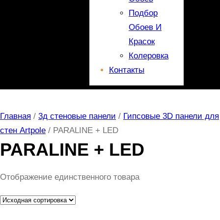
Подбор
Обоев И
Красок
Колеровка
Контакты
Главная
/
3д стеновые панели
/
Гипсовые 3D панели для
стен Artpole
/ PARALINE + LED
PARALINE + LED
Отображение единственного товара