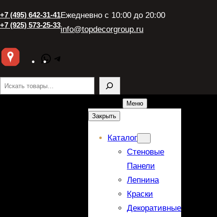
Перейти
+7 (495) 642-31-41
Ежедневно с 10:00 до 20:00
к
+7 (925) 573-25-33
info@topdecorgroup.ru
содержимому
WhatsApp
Telegram
Поиск
Меню
Закрыть
Каталог
Стеновые
Панели
Лепнина
Краски
Декоративные