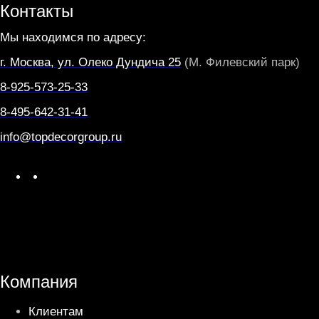
Контакты
Мы находимся по адресу:
г. Москва, ул. Олеко Дундича 25
(М. Филевский парк)
8-925-573-25-33
8-495-642-31-41
info@topdecorgroup.ru
W
T
h
e
a
l
t
e
s
g
A
r
Компания
p
a
Клиентам
p
m