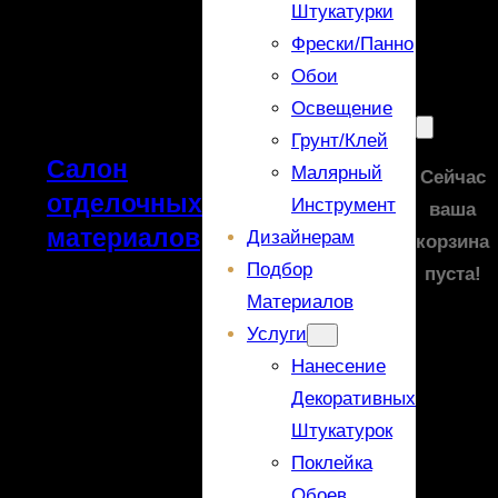
Штукатурки
Фрески/панно
Обои
Освещение
Грунт/Клей
Салон
Малярный
Сейчас
отделочных
Инструмент
ваша
материалов
Дизайнерам
корзина
Подбор
пуста!
Материалов
Услуги
Нанесение
Декоративных
Штукатурок
Поклейка
Обоев