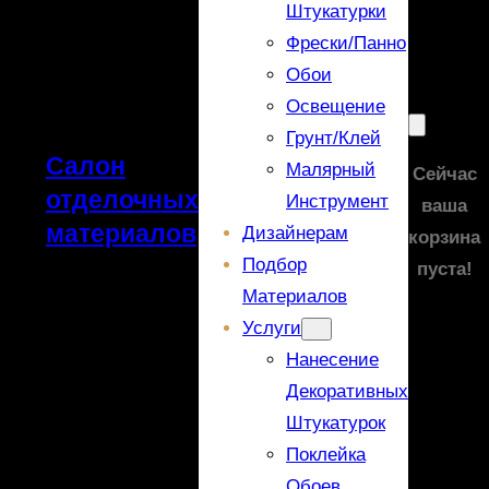
Штукатурки
Фрески/панно
Обои
Освещение
Грунт/Клей
Салон
Малярный
Сейчас
отделочных
Инструмент
ваша
материалов
Дизайнерам
корзина
Подбор
пуста!
Материалов
Услуги
Нанесение
Декоративных
Штукатурок
Поклейка
Обоев