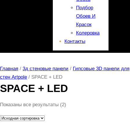
Подбор
Обоев И
Красок
Колеровка
Контакты
Главная
/
3д стеновые панели
/
Гипсовые 3D панели для
стен Artpole
/ SPACE + LED
SPACE + LED
Показаны все результаты (2)