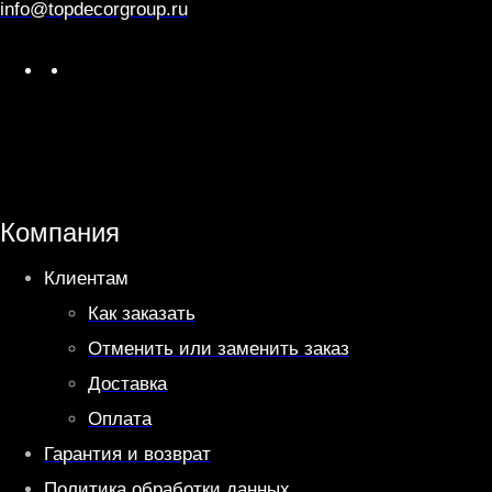
info@topdecorgroup.ru
W
T
h
e
a
l
t
e
s
g
A
r
Компания
p
a
Клиентам
p
m
Как заказать
Отменить или заменить заказ
Доставка
Оплата
Гарантия и возврат
Политика обработки данных