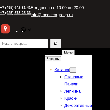
Перейти
+7 (495) 642-31-41
Ежедневно с 10:00 до 20:00
к
+7 (925) 573-25-33
info@topdecorgroup.ru
содержимому
WhatsApp
Telegram
Поиск
Меню
Закрыть
Каталог
Стеновые
Панели
Лепнина
Краски
Декоративные