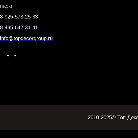
парк)
8-925-573-25-33
8-495-642-31-41
info@topdecorgroup.ru
W
T
h
e
a
l
t
e
s
g
A
r
p
a
p
m
2010-2025
© Топ Дек