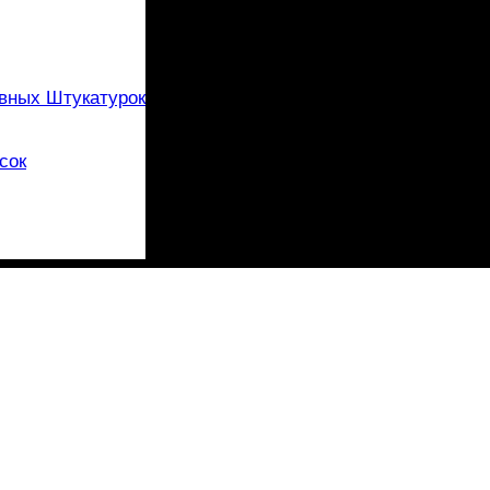
вных Штукатурок
сок