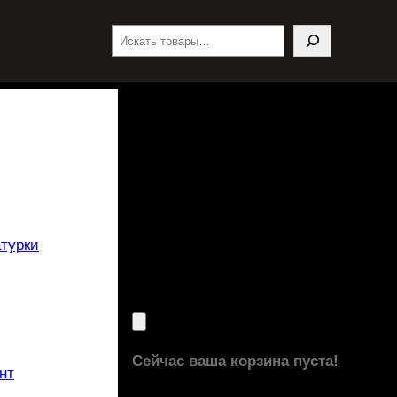
Поиск
турки
Сейчас ваша корзина пуста!
нт