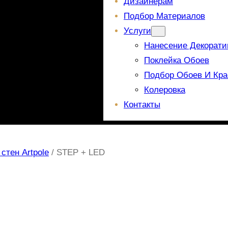
Дизайнерам
Подбор Материалов
Услуги
Нанесение Декорати
Поклейка Обоев
Подбор Обоев И Кра
Колеровка
Контакты
стен Artpole
/ STEP + LED