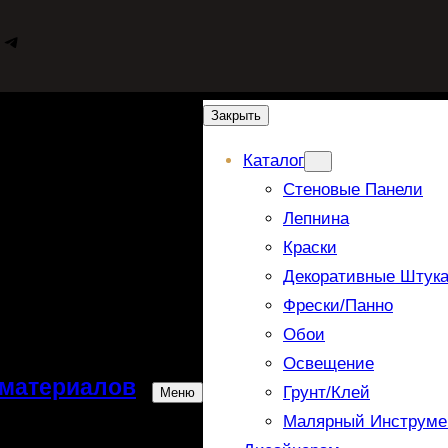
WhatsApp
Telegram
Закрыть
Каталог
Стеновые Панели
Лепнина
Краски
Декоративные Штука
Фрески/панно
Обои
Освещение
 материалов
Грунт/Клей
Меню
Малярный Инструме