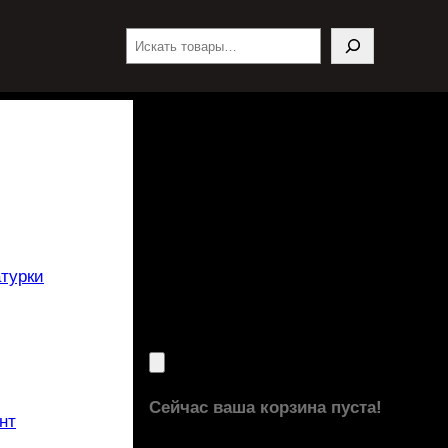
Поиск
турки
Сейчас ваша корзина пуста!
нт