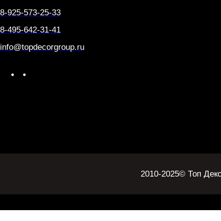
8-925-573-25-33
8-495-642-31-41
info@topdecorgroup.ru
W
T
h
e
a
l
t
e
s
g
A
r
p
a
p
m
2010-2025
© Топ Дек