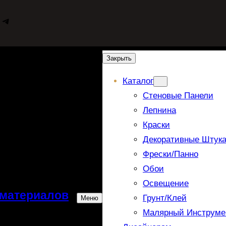
WhatsApp
Telegram
Закрыть
Каталог
Стеновые Панели
Лепнина
Краски
Декоративные Штука
Фрески/панно
Обои
Освещение
 материалов
Грунт/Клей
Меню
Малярный Инструме