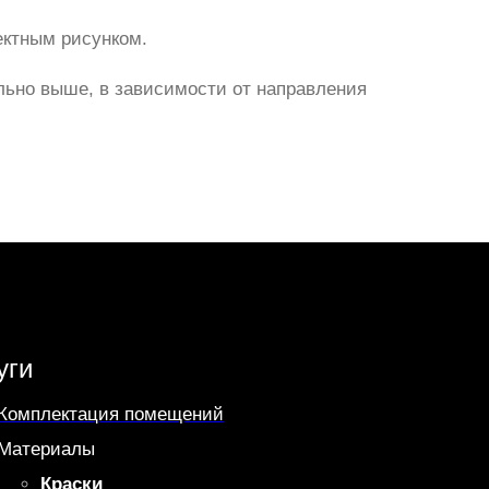
ектным рисунком.
льно выше, в зависимости от направления
уги
Комплектация помещений
Материалы
Краски