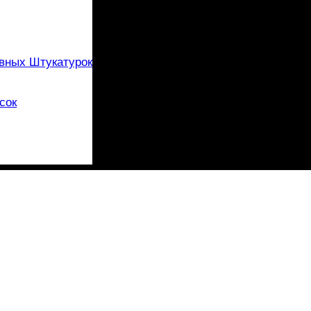
вных Штукатурок
сок