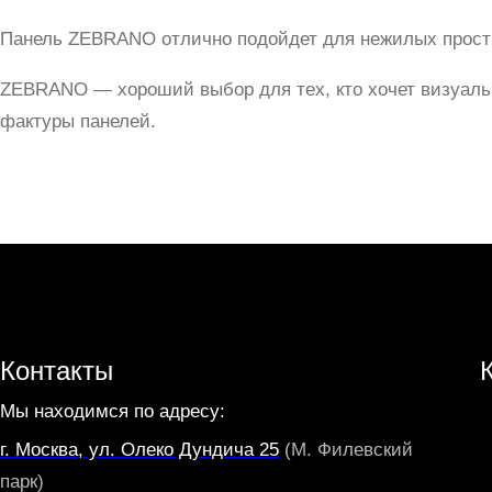
Панель ZEBRANO отлично подойдет для нежилых простр
ZEBRANO — хороший выбор для тех, кто хочет визуальн
фактуры панелей.
Контакты
Мы находимся по адресу:
г. Москва, ул. Олеко Дундича 25
(М. Филевский
парк)