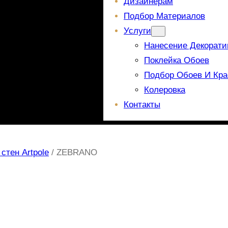
Дизайнерам
Подбор Материалов
Услуги
Нанесение Декорати
Поклейка Обоев
Подбор Обоев И Кра
Колеровка
Контакты
стен Artpole
/ ZEBRANO