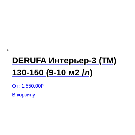
Опции
можно
выбрать
на
странице
товара.
DERUFA Интерьер-3 (TM)
130-150 (9-10 м2 /л)
От:
1,550.00
₽
Этот
В корзину
товар
имеет
несколько
вариаций.