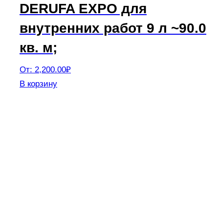
DERUFA EXPO для
внутренних работ 9 л ~90.0
кв. м;
От:
2,200.00
₽
Этот
В корзину
товар
имеет
несколько
вариаций.
Опции
можно
выбрать
на
странице