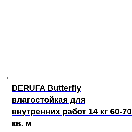
имеет
несколько
вариаций.
Опции
можно
выбрать
на
странице
товара.
DERUFA Butterfly
влагостойкая для
внутренних работ 14 кг 60-70
кв. м