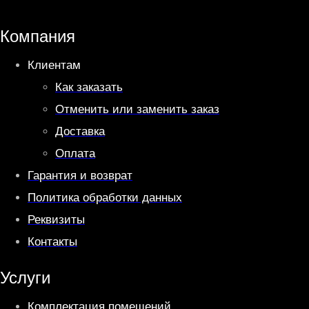
s
g
A
r
Компания
p
a
Клиентам
p
m
Как заказать
Отменить или заменить заказ
Доставка
Оплата
Гарантия и возврат
Политика обработки данных
Реквизиты
Контакты
Услуги
Комплектация помещений