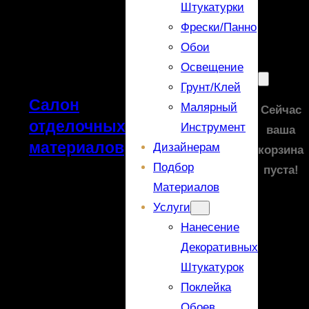
Штукатурки
Фрески/панно
Обои
Освещение
Грунт/Клей
Салон
Малярный
Сейчас
отделочных
Инструмент
ваша
материалов
Дизайнерам
корзина
Подбор
пуста!
Материалов
Услуги
Нанесение
Декоративных
Штукатурок
Поклейка
Обоев