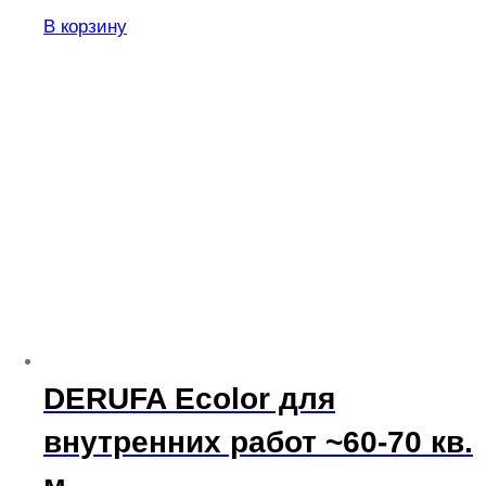
Этот
В корзину
товар
имеет
несколько
вариаций.
Опции
можно
выбрать
на
странице
товара.
DERUFA Ecolor для
внутренних работ ~60-70 кв.
м