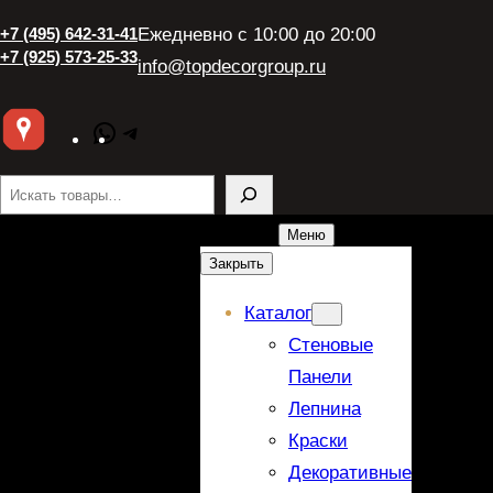
Перейти
+7 (495) 642-31-41
Ежедневно с 10:00 до 20:00
к
+7 (925) 573-25-33
info@topdecorgroup.ru
содержимому
WhatsApp
Telegram
Поиск
Меню
Закрыть
Каталог
Стеновые
Панели
Лепнина
Краски
Декоративные