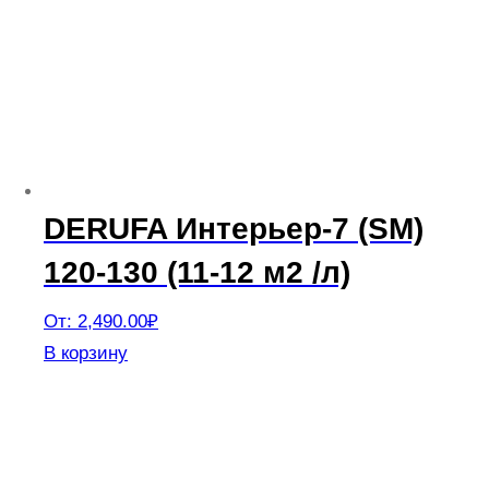
Опции
можно
выбрать
на
странице
товара.
DERUFA Интерьер-7 (SM)
120-130 (11-12 м2 /л)
От:
2,490.00
₽
Этот
В корзину
товар
имеет
несколько
вариаций.