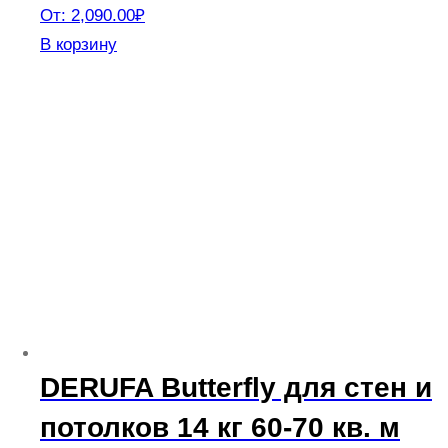
От:
2,090.00
₽
Этот
В корзину
товар
имеет
несколько
вариаций.
Опции
можно
выбрать
на
странице
товара.
DERUFA Butterfly для стен и
потолков 14 кг 60-70 кв. м