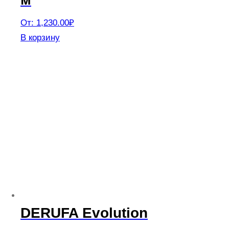
От:
1,230.00
₽
Этот
В корзину
товар
имеет
несколько
вариаций.
Опции
можно
выбрать
на
странице
товара.
DERUFA Evolution