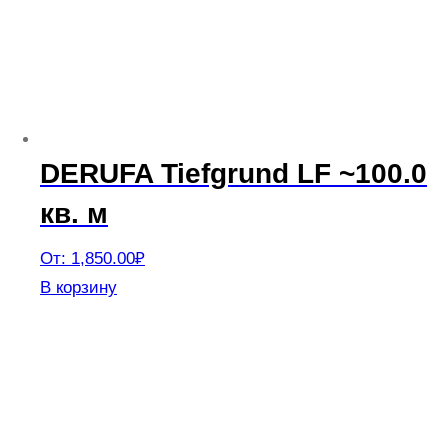
можно
выбрать
на
странице
товара.
DERUFA Tiefgrund LF ~100.0
кв. м
От:
1,850.00
₽
Этот
В корзину
товар
имеет
несколько
вариаций.
Опции