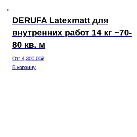
товара.
DERUFA Latexmatt для
внутренних работ 14 кг ~70-
80 кв. м
От:
4,300.00
₽
Этот
В корзину
товар
имеет
несколько
вариаций.
Опции
можно
выбрать