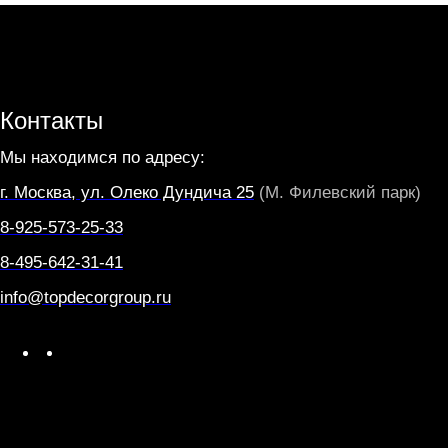
Контакты
Мы находимся по адресу:
г. Москва, ул. Олеко Дундича 25
(М. Филевский парк)
8-925-573-25-33
8-495-642-31-41
info@topdecorgroup.ru
W
T
h
e
a
l
t
e