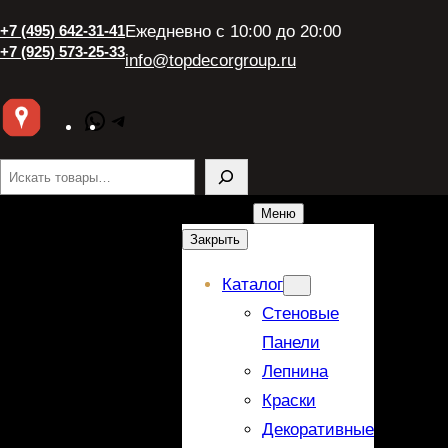
Перейти
+7 (495) 642-31-41
Ежедневно с 10:00 до 20:00
к
+7 (925) 573-25-33
info@topdecorgroup.ru
содержимому
WhatsApp
Telegram
Поиск
Меню
Закрыть
Каталог
Стеновые
Панели
Лепнина
Краски
Декоративные