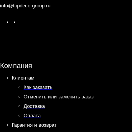
info@topdecorgroup.ru
W
T
h
e
a
l
t
e
s
g
A
r
Компания
p
a
Клиентам
p
m
Как заказать
Отменить или заменить заказ
Доставка
Оплата
Гарантия и возврат