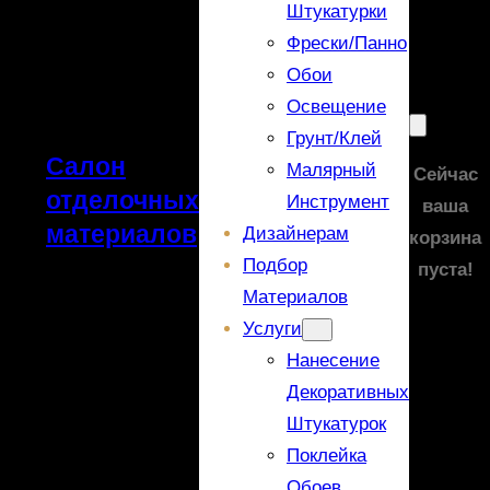
Штукатурки
Фрески/панно
Обои
Освещение
Грунт/Клей
Салон
Малярный
Сейчас
отделочных
Инструмент
ваша
материалов
Дизайнерам
корзина
Подбор
пуста!
Материалов
Услуги
Нанесение
Декоративных
Штукатурок
Поклейка
Обоев