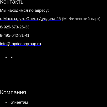
Контакты
Мы находимся по адресу:
г. Москва, ул. Олеко Дундича 25
(М. Филевский парк)
8-925-573-25-33
8-495-642-31-41
info@topdecorgroup.ru
W
T
h
e
a
l
t
e
s
g
A
r
Компания
p
a
Клиентам
p
m