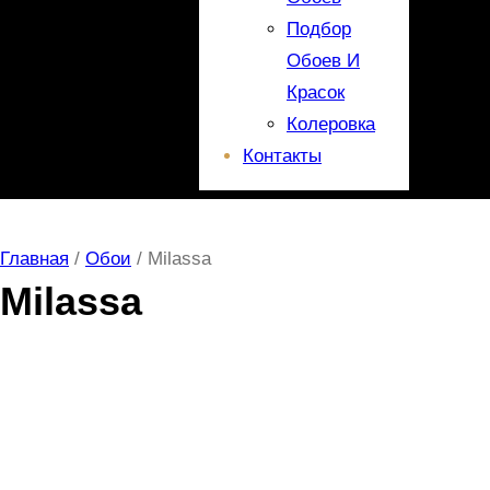
Подбор
Обоев И
Красок
Колеровка
Контакты
Главная
/
Обои
/ Milassa
Milassa