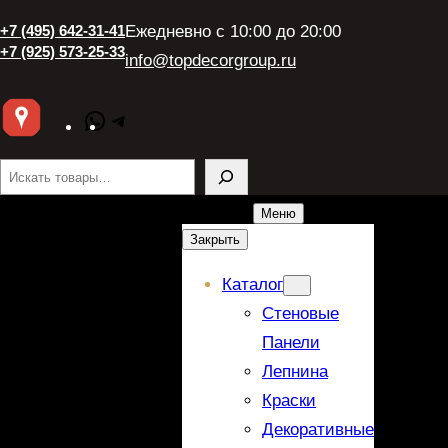
Перейти
+7 (495) 642-31-41
Ежедневно с 10:00 до 20:00
к
+7 (925) 573-25-33
info@topdecorgroup.ru
содержимому
WhatsApp
Telegram
Поиск
Меню
Закрыть
Каталог
Стеновые
Панели
Лепнина
Краски
Декоративные