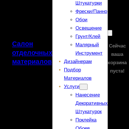
Штукатурки
Фрески/панно
Обои
Освещение
Грунт/Клей
Салон
Малярный
Сейчас
отделочных
Инструмент
ваша
материалов
Дизайнерам
корзина
Подбор
пуста!
Материалов
Услуги
Нанесение
Декоративных
Штукатурок
Поклейка
Обоев