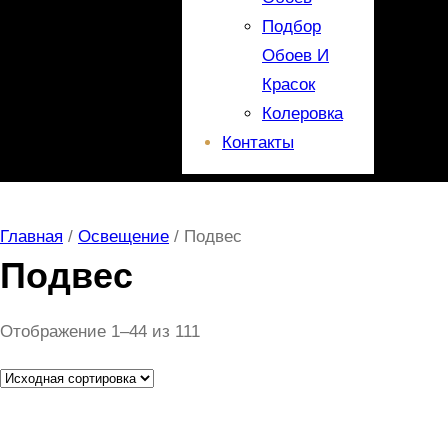
Подбор
Обоев И
Красок
Колеровка
Контакты
Главная
/
Освещение
/ Подвес
Подвес
Отображение 1–44 из 111