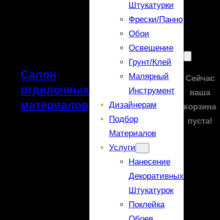
Штукатурки
Фрески/панно
Обои
Освещение
Грунт/Клей
Салон
Малярный
Сейчас
отделочных
Инструмент
ваша
материалов
Дизайнерам
корзина
Подбор
пуста!
Материалов
Услуги
Нанесение
Декоративных
Штукатурок
Поклейка
Обоев