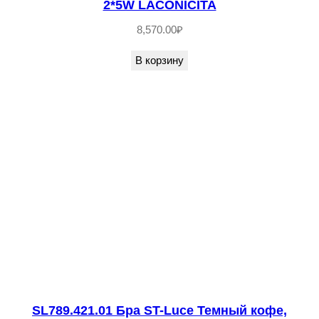
2*5W LACONICITA
T
8,570.00
₽
-
L
В корзину
u
c
e
Л
а
т
у
н
ь
/
К
р
SL789.421.01 Бра ST-Luce Темный кофе,