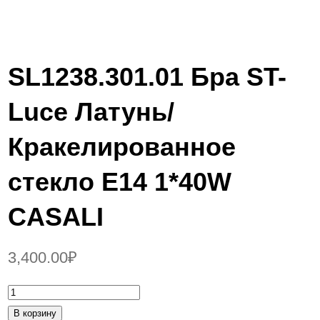
SL1238.301.01 Бра ST-
Luce Латунь/
Кракелированное
стекло E14 1*40W
CASALI
3,400.00
₽
К
о
В корзину