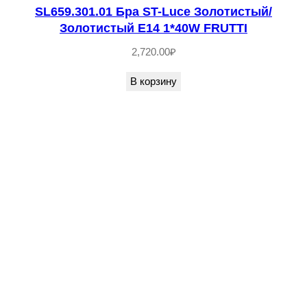
SL659.301.01 Бра ST-Luce Золотистый/
к
Золотистый E14 1*40W FRUTTI
л
2,720.00
₽
о
E
В корзину
1
4
1
*
4
0
W
C
A
S
A