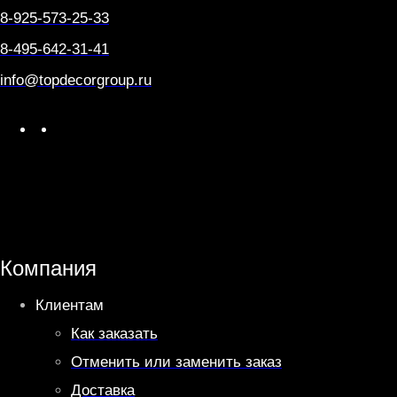
8-925-573-25-33
8-495-642-31-41
info@topdecorgroup.ru
W
T
h
e
a
l
t
e
s
g
A
r
Компания
p
a
Клиентам
p
m
Как заказать
Отменить или заменить заказ
Доставка