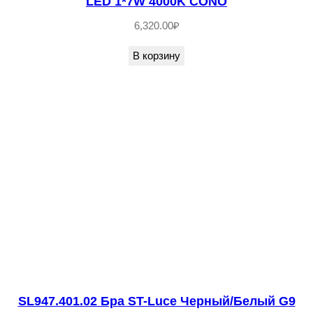
LED 1*7W 4000K CONO
L
1
6,320.00
₽
2
В корзину
3
8
.
3
0
1
.
0
1
Б
р
а
SL947.401.02 Бра ST-Luce Черный/Белый G9
S