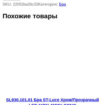
л
SKU:
22052ba26c02
Категория:
Бра
и
Похожие товары
ч
е
с
т
в
о
т
о
в
а
р
а
S
SL930.101.01 Бра ST-Luce Хром/Прозрачный