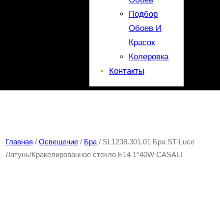
Подбор
Обоев И
Красок
Колеровка
Контакты
Главная
/
Освещение
/
Бра
/ SL1238.301.01 Бра ST-Luce
Латунь/Кракелированное стекло E14 1*40W CASALI