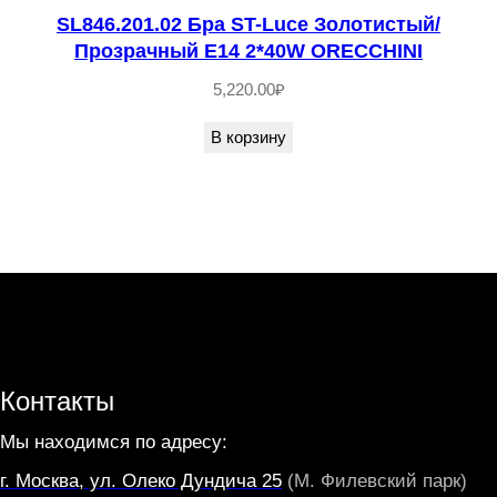
L
SL846.201.02 Бра ST-Luce Золотистый/
I
Прозрачный E14 2*40W ORECCHINI
5,220.00
₽
В корзину
Контакты
Мы находимся по адресу:
г. Москва, ул. Олеко Дундича 25
(М. Филевский парк)