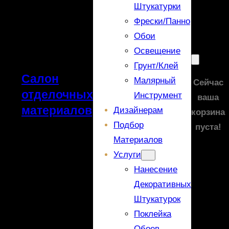
Штукатурки
Фрески/панно
Обои
Освещение
Грунт/Клей
Салон
Малярный
Сейчас
отделочных
Инструмент
ваша
материалов
Дизайнерам
корзина
Подбор
пуста!
Материалов
Услуги
Нанесение
Декоративных
Штукатурок
Поклейка
Обоев