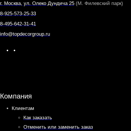
г. Москва, ул. Олеко Дундича 25
(М. Филевский парк)
8-925-573-25-33
8-495-642-31-41
info@topdecorgroup.ru
W
T
h
e
a
l
t
e
s
g
A
r
Компания
p
a
Клиентам
p
m
Как заказать
Отменить или заменить заказ