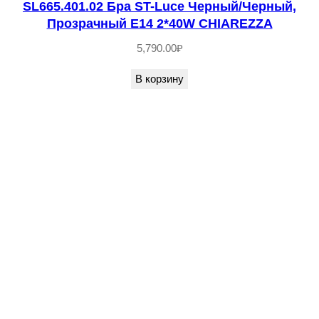
SL665.401.02 Бра ST-Luce Черный/Черный,
S
Прозрачный E14 2*40W CHIAREZZA
T
5,790.00
₽
-
L
В корзину
u
c
e
М
а
т
о
в
о
е
з