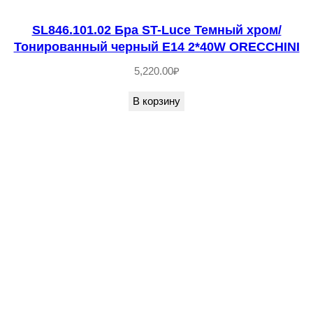
о
SL846.101.02 Бра ST-Luce Темный хром/
т
Тонированный черный E14 2*40W ORECCHINI
о
5,220.00
₽
,
П
В корзину
р
о
з
р
а
ч
н
ы
й
E