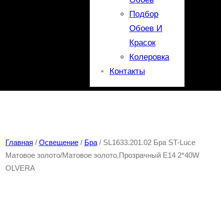
Подбор
Обоев И
Красок
Колеровка
Контакты
Главная
/
Освещение
/
Бра
/ SL1633.201.02 Бра ST-Luce
Матовое золото/Матовое золото,Прозрачный E14 2*40W
OLVERA