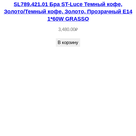
о
SL789.421.01 Бра ST-Luce Темный кофе,
л
Золото/Темный кофе, Золото, Прозрачный E14
1*60W GRASSО
о
т
3,480.00
₽
о
В корзину
/
М
а
т
о
в
о
е
з
о
л