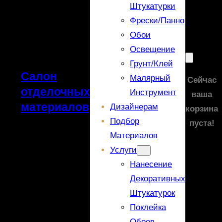
Штукатурки
Фрески/панно
Обои
Освещение
Грунт/Клей
Салон
Малярный
Сейчас
отделочных
Инструмент
ваша
материалов
Дизайнерам
корзина
Подбор
пуста!
Материалов
Услуги
Нанесение
Декоративных
Штукатурок
Поклейка
Обоев