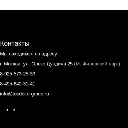
Контакты
Мы находимся по адресу:
г. Москва, ул. Олеко Дундича 25
(М. Филевский парк)
8-925-573-25-33
8-495-642-31-41
info@topdecorgroup.ru
W
T
h
e
a
l