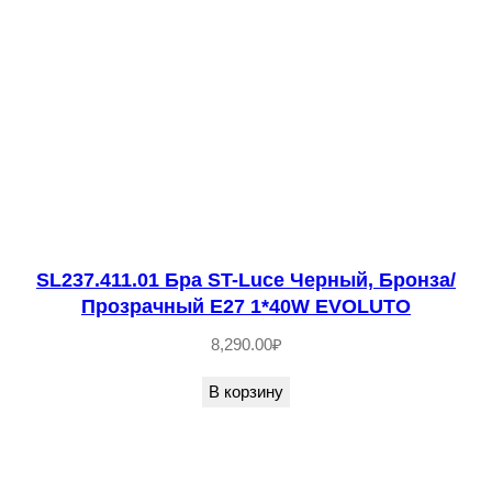
ь
E
1
4
1
*
4
0
W
SL237.411.01 Бра ST-Luce Черный, Бронза/
R
Прозрачный E27 1*40W EVOLUTO
O
8,290.00
₽
N
D
В корзину
E
L
L