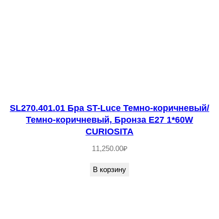
.
0
1
Б
р
а
S
SL270.401.01 Бра ST-Luce Темно-коричневый/
T
Темно-коричневый, Бронза E27 1*60W
-
CURIOSITA
L
11,250.00
₽
u
c
В корзину
e
Х
р