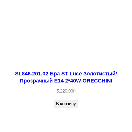
о
м
/
С
л
о
н
о
в
SL846.201.02 Бра ST-Luce Золотистый/
Прозрачный E14 2*40W ORECCHINI
а
я
5,220.00
₽
К
В корзину
о
с
т