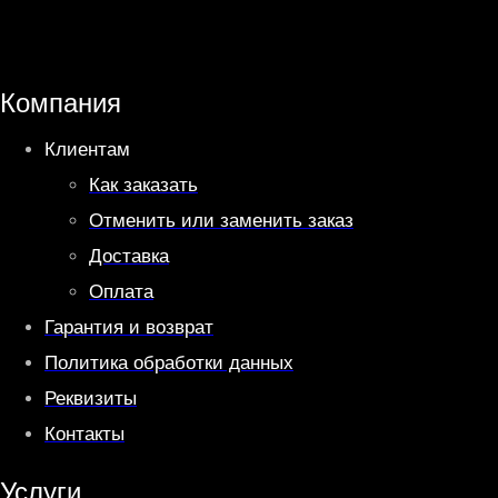
t
e
s
g
A
r
Компания
p
a
Клиентам
p
m
Как заказать
Отменить или заменить заказ
Доставка
Оплата
Гарантия и возврат
Политика обработки данных
Реквизиты
Контакты
Услуги