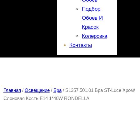
Подбор
Обоев И
Красок
Колеровка
Контакты
Главная
/
Освещение
/
Бра
/ SL357.501.01 Бра ST-Luce Хром/
Слоновая Кость E14 1*40W RONDELLA