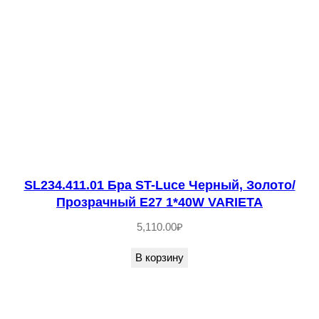
A
SL234.411.01 Бра ST-Luce Черный, Золото/
Прозрачный E27 1*40W VARIETA
5,110.00
₽
В корзину