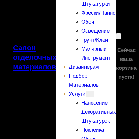
Штукатурки
Фрески/панно
Обои
Освещение
Грунт/Клей
Салон
Малярный
Сейчас
отделочных
Инструмент
ваша
материалов
Дизайнерам
корзина
Подбор
пуста!
Материалов
Услуги
Нанесение
Декоративных
Штукатурок
Поклейка
Обоев