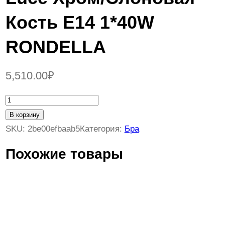
Кость E14 1*40W
RONDELLA
5,510.00
₽
К
о
В корзину
л
SKU:
2be00efbaab5
Категория:
Бра
и
Похожие товары
ч
е
с
т
в