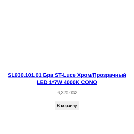
в
о
т
о
в
а
р
а
S
SL930.101.01 Бра ST-Luce Хром/Прозрачный
LED 1*7W 4000K CONO
L
4
6,320.00
₽
3
В корзину
5
.
2