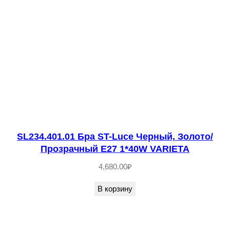
ч
н
ы
й
G
9
2
*
3
SL234.401.01 Бра ST-Luce Черный, Золото/
W
Прозрачный E27 1*40W VARIETA
P
A
4,680.00
₽
R
В корзину
L
L
A