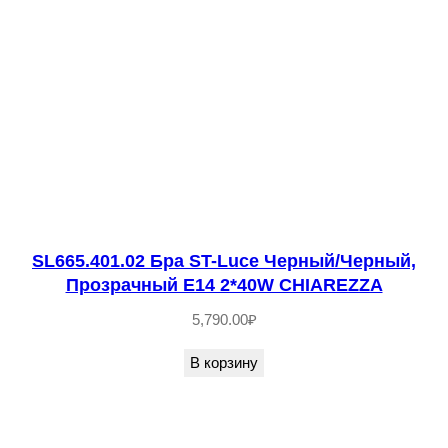
о
л
о
т
и
с
т
ы
й
SL665.401.02 Бра ST-Luce Черный/Черный,
/
Прозрачный E14 2*40W CHIAREZZA
К
5,790.00
₽
о
В корзину
н
ь
я