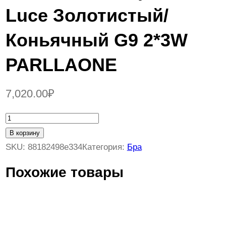
Luce Золотистый/
Коньячный G9 2*3W
PARLLAONE
7,020.00
₽
К
о
В корзину
л
SKU:
88182498e334
Категория:
Бра
и
Похожие товары
ч
е
с
т