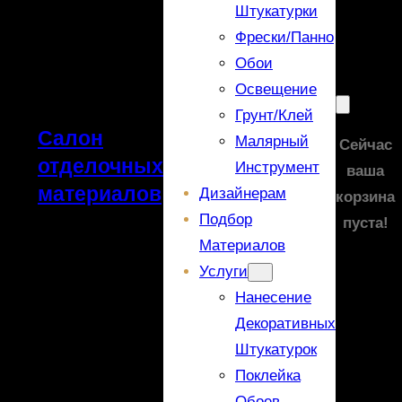
Штукатурки
Фрески/панно
Обои
Освещение
Грунт/Клей
Салон
Малярный
Сейчас
отделочных
Инструмент
ваша
материалов
Дизайнерам
корзина
Подбор
пуста!
Материалов
Услуги
Нанесение
Декоративных
Штукатурок
Поклейка
Обоев