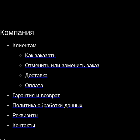
a
l
t
e
s
g
A
r
Компания
p
a
Клиентам
p
m
Как заказать
Отменить или заменить заказ
Доставка
Оплата
Гарантия и возврат
Политика обработки данных
Реквизиты
Контакты