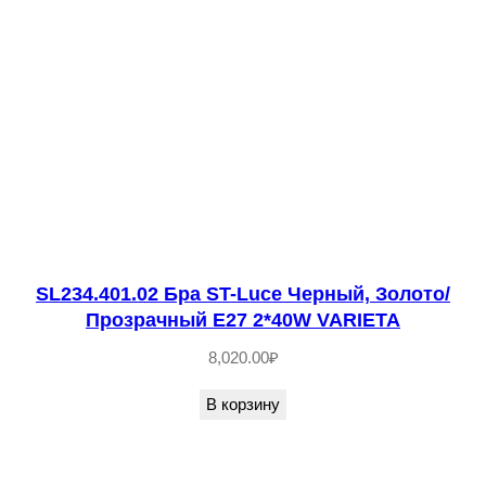
O
N
E
SL234.401.02 Бра ST-Luce Черный, Золото/
Прозрачный E27 2*40W VARIETA
8,020.00
₽
В корзину