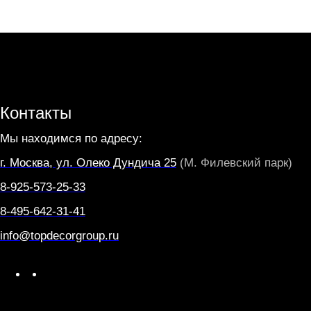
Контакты
Мы находимся по адресу:
г. Москва, ул. Олеко Дундича 25
(М. Филевский парк)
8-925-573-25-33
8-495-642-31-41
info@topdecorgroup.ru
W
T
h
e