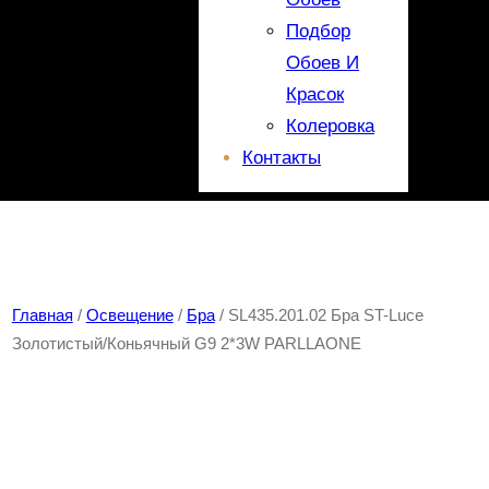
Подбор
Обоев И
Красок
Колеровка
Контакты
Главная
/
Освещение
/
Бра
/ SL435.201.02 Бра ST-Luce
Золотистый/Коньячный G9 2*3W PARLLAONE