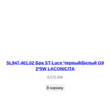
0
1
.
0
2
Б
р
а
S
SL947.401.02 Бра ST-Luce Черный/Белый G9
T
2*5W LACONICITA
-
8,570.00
₽
L
u
В корзину
c
e
З