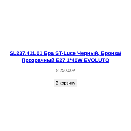
O
N
C
R
E
T
SL237.411.01 Бра ST-Luce Черный, Бронза/
O
Прозрачный E27 1*40W EVOLUTO
8,290.00
₽
В корзину