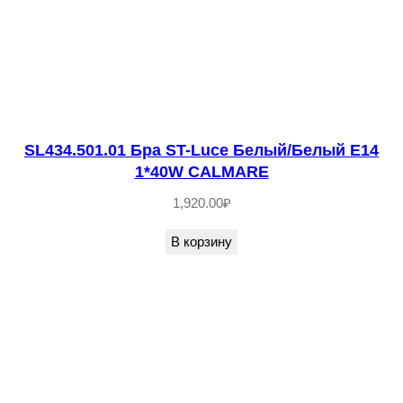
о
в
а
р
а
S
SL434.501.01 Бра ST-Luce Белый/Белый E14
1*40W CALMARE
L
5
1,920.00
₽
3
В корзину
6
.
5
0
1
.