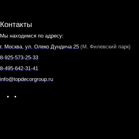
Контакты
Мы находимся по адресу:
г. Москва, ул. Олеко Дундича 25
(М. Филевский парк)
8-925-573-25-33
8-495-642-31-41
info@topdecorgroup.ru
W
T
h
e
a
l
t
e
s
g