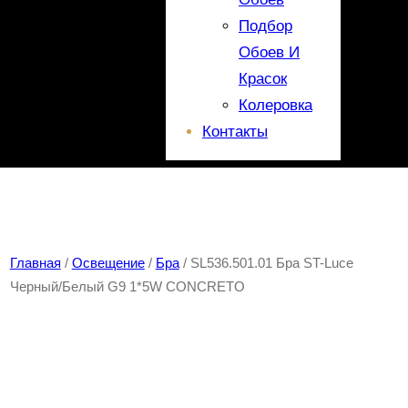
Подбор
Обоев И
Красок
Колеровка
Контакты
Главная
/
Освещение
/
Бра
/ SL536.501.01 Бра ST-Luce
Черный/Белый G9 1*5W CONCRETO