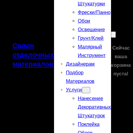
Штукатурки
Фрески/панно
Обои
Освещение
Грунт/Клей
Салон
Малярный
Сейчас
отделочных
Инструмент
ваша
материалов
Дизайнерам
корзина
Подбор
пуста!
Материалов
Услуги
Нанесение
Декоративных
Штукатурок
Поклейка
Обоев