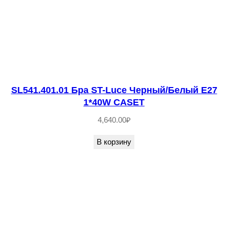
ы
й
/
Б
е
л
SL541.401.01 Бра ST-Luce Черный/Белый E27
ы
1*40W CASET
й
4,640.00
₽
G
В корзину
9
1
*
5
W
C