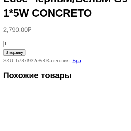
1*5W CONCRETO
2,790.00
₽
К
о
В корзину
л
SKU:
b787f932e8e0
Категория:
Бра
и
Похожие товары
ч
е
с
т
в
о
т