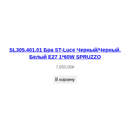
0
1
Б
р
а
S
SL305.401.01 Бра ST-Luce Черный/Черный,
T
Белый E27 1*60W SPRUZZO
-
7,650.00
₽
L
u
В корзину
c
e
Ч
е
р
н