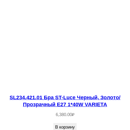
c
e
Т
е
м
н
ы
й
к
о
ф
е
SL234.421.01 Бра ST-Luce Черный, Золото/
,
Прозрачный E27 1*40W VARIETA
З
6,380.00
₽
о
В корзину
л