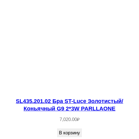
е
с
т
в
о
т
о
в
а
р
а
S
SL435.201.02 Бра ST-Luce Золотистый/
Коньячный G9 2*3W PARLLAONE
L
7
7,020.00
₽
8
В корзину
9