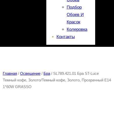
Подбор
Обоев И
Красок
Колеровка
Контакты
Главная
/
Освещение
/
Бра
/ SL789.421.01 Бра ST-Luce
Темный кофе, Золото/Темный кофе, Золото, Прозрачный E14
1*60W GRASSО