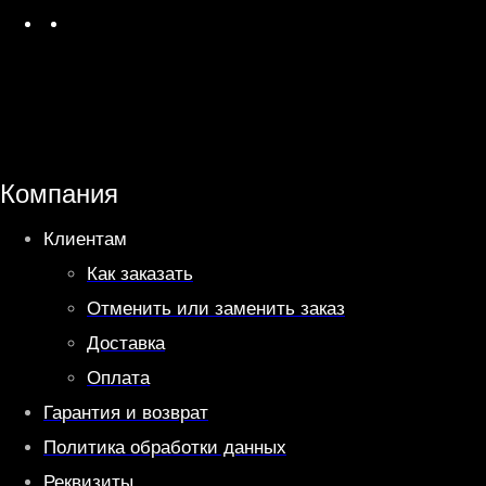
W
T
h
e
a
l
t
e
s
g
A
r
Компания
p
a
Клиентам
p
m
Как заказать
Отменить или заменить заказ
Доставка
Оплата
Гарантия и возврат
Политика обработки данных
Реквизиты