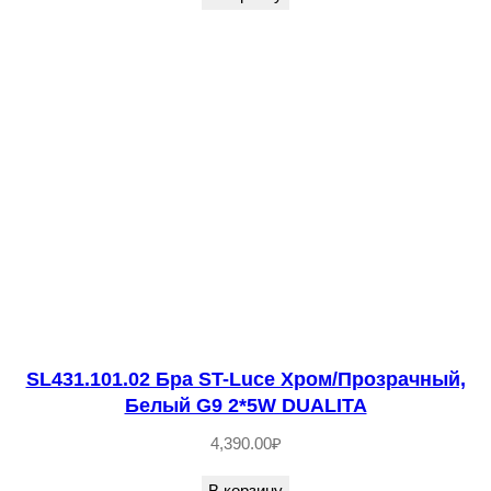
З
о
л
о
т
о
,
П
р
о
з
р
SL431.101.02 Бра ST-Luce Хром/Прозрачный,
а
Белый G9 2*5W DUALITA
ч
4,390.00
₽
н
ы
В корзину