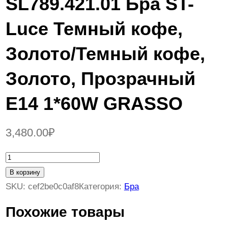
SL789.421.01 Бра ST-
Luce Темный кофе,
Золото/Темный кофе,
Золото, Прозрачный
E14 1*60W GRASSО
3,480.00
₽
К
о
В корзину
л
SKU:
cef2be0c0af8
Категория:
Бра
и
Похожие товары
ч