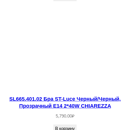
о
т
о
/
Т
е
м
н
ы
й
к
SL665.401.02 Бра ST-Luce Черный/Черный,
о
Прозрачный E14 2*40W CHIAREZZA
ф
е
5,790.00
₽
,
В корзину