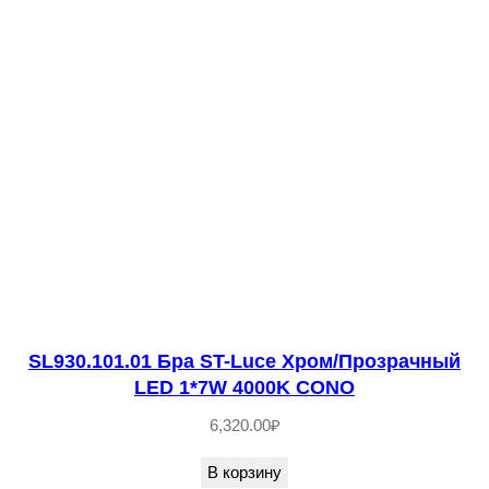
.
4
2
1
.
0
1
Б
р
а
S
SL930.101.01 Бра ST-Luce Хром/Прозрачный
T
LED 1*7W 4000K CONO
-
6,320.00
₽
L
u
В корзину