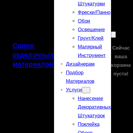
Штукатурки
Фрески/панно
Обои
Освещение
Грунт/Клей
Салон
Малярный
Сейчас
отделочных
Инструмент
ваша
материалов
Дизайнерам
корзина
Подбор
пуста!
Материалов
Услуги
Нанесение
Декоративных
Штукатурок
Поклейка
Обоев