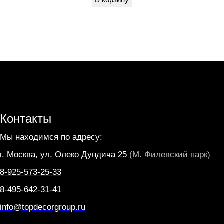
й
E
1
4
1
*
6
0
Контакты
W
Мы находимся по адресу:
G
г. Москва, ул. Олеко Дундича 25
(М. Филевский парк)
R
8-925-573-25-33
A
S
8-495-642-31-41
S
info@topdecorgroup.ru
О