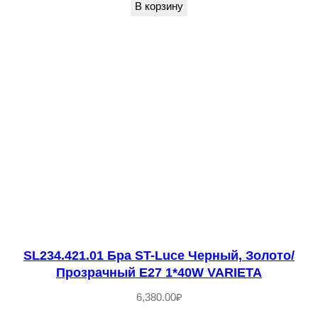
c
В корзину
e
С
е
р
ы
й
г
р
а
ф
и
т
SL234.421.01 Бра ST-Luce Черный, Золото/
Прозрачный E27 1*40W VARIETA
/
С
6,380.00
₽
е