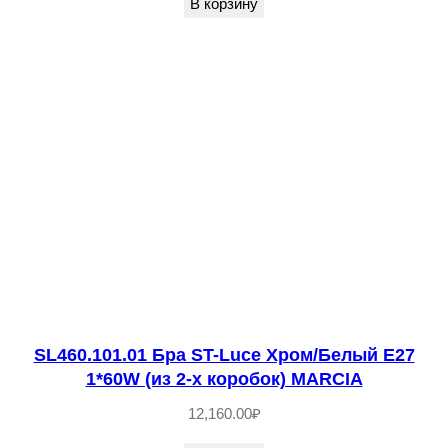
В корзину
.
3
0
1
.
0
1
Б
р
а
S
T
SL460.101.01 Бра ST-Luce Хром/Белый E27
-
1*60W (из 2-х коробок) MARCIA
L
12,160.00
₽
u