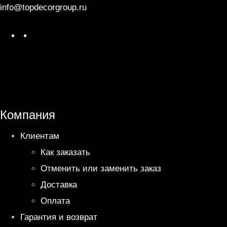
info@topdecorgroup.ru
W
T
h
e
a
l
t
e
s
g
A
r
Компания
p
a
Клиентам
p
m
Как заказать
Отменить или заменить заказ
Доставка
Оплата
Гарантия и возврат