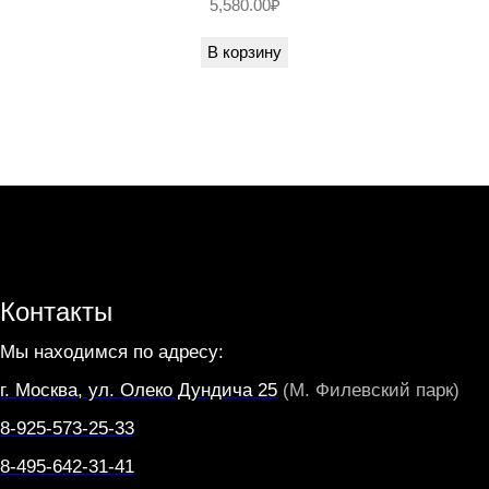
5,580.00
₽
K
В корзину
P
R
O
G
E
T
T
O
Контакты
Мы находимся по адресу:
г. Москва, ул. Олеко Дундича 25
(М. Филевский парк)
8-925-573-25-33
8-495-642-31-41