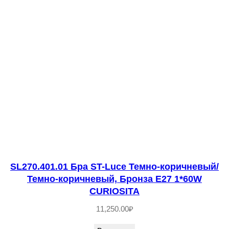
е
с
т
в
о
т
о
в
а
р
а
S
SL270.401.01 Бра ST-Luce Темно-коричневый/
Темно-коричневый, Бронза E27 1*60W
L
CURIOSITA
8
11,250.00
₽
1
5