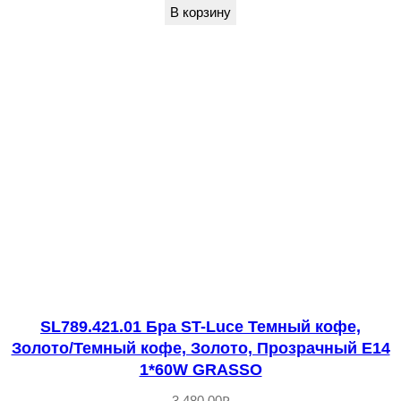
В корзину
р
ы
й
г
р
а
ф
и
т
,
П
р
SL789.421.01 Бра ST-Luce Темный кофе,
о
Золото/Темный кофе, Золото, Прозрачный E14
з
1*60W GRASSО
р
3,480.00
₽