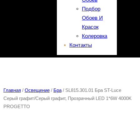
Подбор
Обоев И
Красок
Колеровка
Контакты
Главная
/
Освещение
/
Бра
/ SL815.301.01 Бра ST-Luce
Серый графит/Серый графит, Прозрачный LED 1*6W 4000K
PROGETTO