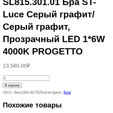
SL815.301.01 Бра ST-
Luce Серый графит/
Серый графит,
Прозрачный LED 1*6W
4000K PROGETTO
13,560.00
₽
К
о
В корзину
л
SKU:
9ea194c40782
Категория:
Бра
и
Похожие товары
ч