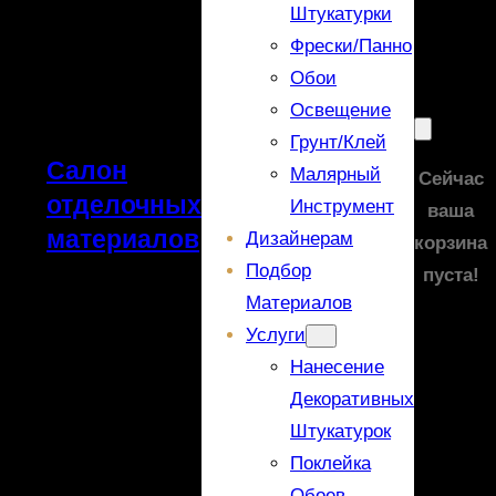
Штукатурки
Фрески/панно
Обои
Освещение
Грунт/Клей
Салон
Малярный
Сейчас
отделочных
Инструмент
ваша
материалов
Дизайнерам
корзина
Подбор
пуста!
Материалов
Услуги
Нанесение
Декоративных
Штукатурок
Поклейка
Обоев