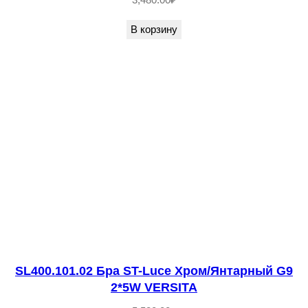
а
ч
В корзину
н
ы
й
L
E
D
1
*
6
W
4
0
SL400.101.02 Бра ST-Luce Хром/Янтарный G9
0
2*5W VERSITA
0