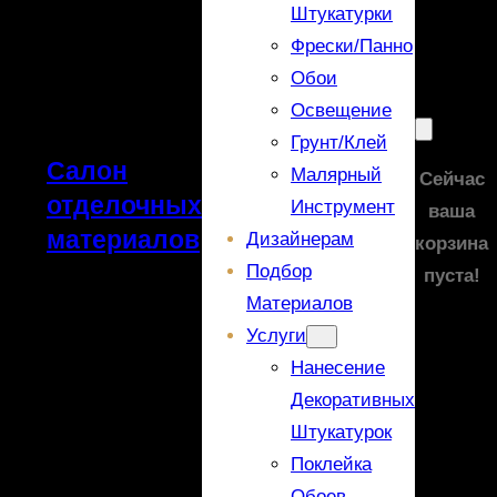
Штукатурки
Фрески/панно
Обои
Освещение
Грунт/Клей
Салон
Малярный
Сейчас
отделочных
Инструмент
ваша
материалов
Дизайнерам
корзина
Подбор
пуста!
Материалов
Услуги
Нанесение
Декоративных
Штукатурок
Поклейка
Обоев