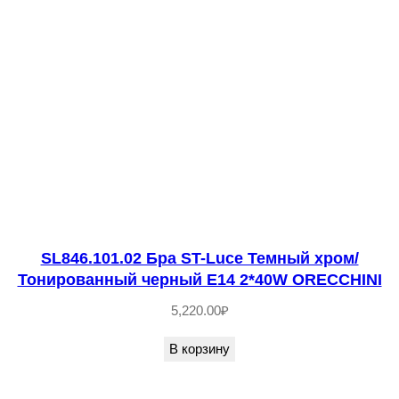
р
а
ч
н
ы
й
L
E
D
2
SL846.101.02 Бра ST-Luce Темный хром/
*
Тонированный черный E14 2*40W ORECCHINI
1
5,220.00
₽
0
W
В корзину
4
0