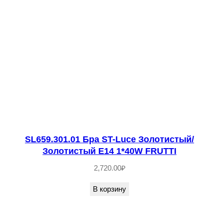
е
л
ы
й
/
Б
е
л
ы
й
SL659.301.01 Бра ST-Luce Золотистый/
Золотистый E14 1*40W FRUTTI
,
П
2,720.00
₽
р
В корзину
о
з