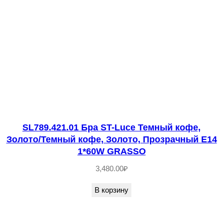
0
1
.
0
2
Б
р
а
S
SL789.421.01 Бра ST-Luce Темный кофе,
T
Золото/Темный кофе, Золото, Прозрачный E14
-
1*60W GRASSО
L
3,480.00
₽
u
c
В корзину
e
Б