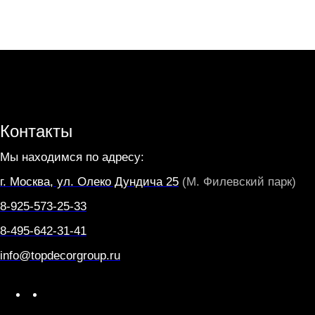
Контакты
Мы находимся по адресу:
г. Москва, ул. Олеко Дундича 25
(М. Филевский парк)
8-925-573-25-33
8-495-642-31-41
info@topdecorgroup.ru
W
T
h
e