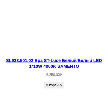
в
о
т
о
в
а
р
а
S
SL933.501.02 Бра ST-Luce Белый/Белый LED
1*10W 4000K SAMENTO
L
8
5,250.00
₽
9
В корзину
8
.
5