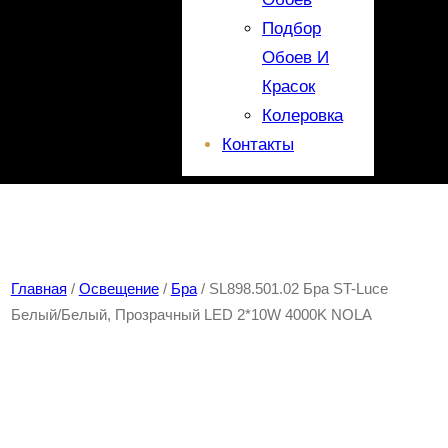
Подбор
Обоев И
Красок
Колеровка
Контакты
Главная
/
Освещение
/
Бра
/ SL898.501.02 Бра ST-Luce
Белый/Белый, Прозрачный LED 2*10W 4000K NOLA