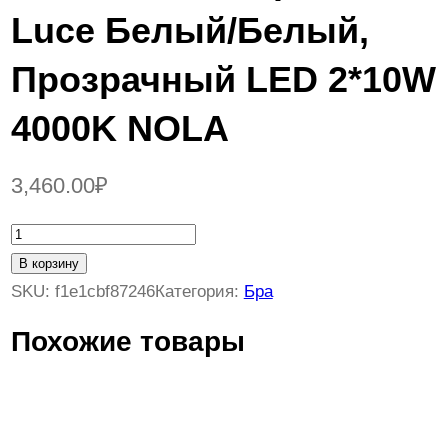
Luce Белый/Белый,
Прозрачный LED 2*10W
4000K NOLA
3,460.00
₽
К
о
В корзину
л
SKU:
f1e1cbf87246
Категория:
Бра
и
Похожие товары
ч
е
с
т