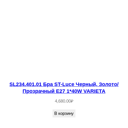
0
0
K
N
O
L
A
SL234.401.01 Бра ST-Luce Черный, Золото/
Прозрачный E27 1*40W VARIETA
4,680.00
₽
В корзину