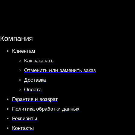
a
l
t
e
s
g
A
r
Компания
p
a
Клиентам
p
m
Как заказать
Отменить или заменить заказ
Доставка
Оплата
Гарантия и возврат
Политика обработки данных
Реквизиты
Контакты