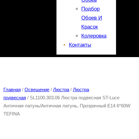
Подбор
Обоев И
Красок
Колеровка
Контакты
Главная
/
Освещение
/
Люстра
/
Люстра
подвесная
/ SL1100.303.06 Люстра подвесная ST-Luce
Античная латунь/Античная латунь, Прозрачный E14 6*60W
TEFINA