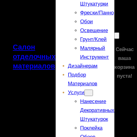
Штукатурки
Фрески/панно
Обои
Освещение
Грунт/Клей
Салон
Малярный
Сейчас
отделочных
Инструмент
ваша
материалов
Дизайнерам
корзина
Подбор
пуста!
Материалов
Услуги
Нанесение
Декоративных
Штукатурок
Поклейка
Обоев