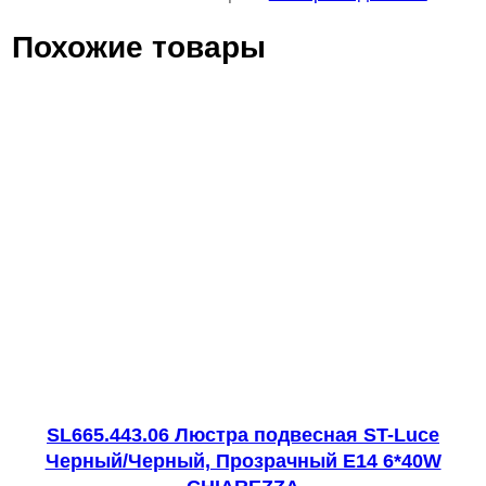
и
Похожие товары
ч
е
с
т
в
о
т
о
в
а
р
а
S
SL665.443.06 Люстра подвесная ST-Luce
Черный/Черный, Прозрачный E14 6*40W
L