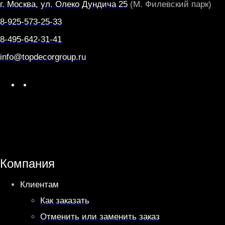
*
г. Москва, ул. Олеко Дундича 25
(М. Филевский парк)
6
8-925-573-25-33
0
8-495-642-31-41
W
info@topdecorgroup.ru
T
E
W
T
F
h
e
I
a
l
N
t
e
A
s
g
A
r
Компания
p
a
Клиентам
p
m
Как заказать
Отменить или заменить заказ