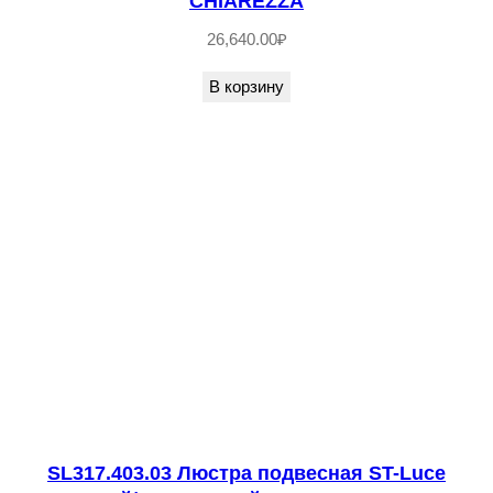
CHIAREZZA
1
26,640.00
₽
1
0
В корзину
0
.
3
0
3
.
0
6
Л
ю
с
т
SL317.403.03 Люстра подвесная ST-Luce
р