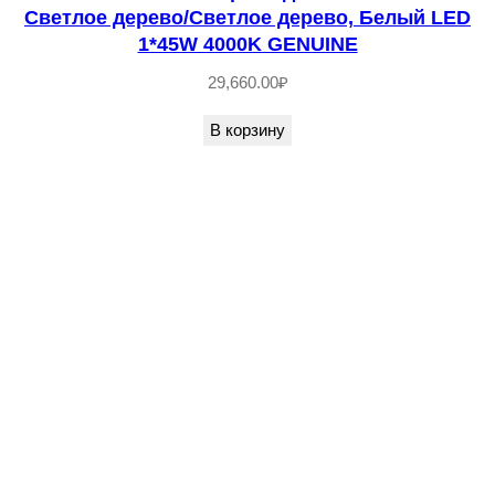
Светлое дерево/Светлое дерево, Белый LED
/
1*45W 4000K GENUINE
А
29,660.00
₽
н
т
В корзину
и
ч
н
а
я
л
а
т
у
н
ь