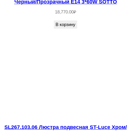
Черный/Прозрачный E14 3*60W SOTTO
а
18,770.00
₽
п
о
В корзину
д
в
е
с
н
а
я
S
T
-
L
u
SL267.103.06 Люстра подвесная ST-Luce Хром/