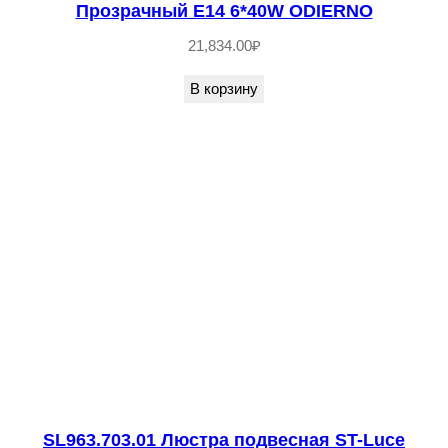
Прозрачный E14 6*40W ODIERNO
c
e
21,834.00
₽
А
В корзину
н
т
и
ч
н
а
я
л
а
т
у
н
SL963.703.01 Люстра подвесная ST-Luce
ь