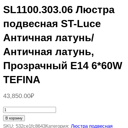
SL1100.303.06 Люстра
подвесная ST-Luce
Античная латунь/
Античная латунь,
Прозрачный E14 6*60W
TEFINA
43,850.00
₽
К
о
В корзину
л
SKU:
532ce1fc8643
Категория:
Люстра подвесная