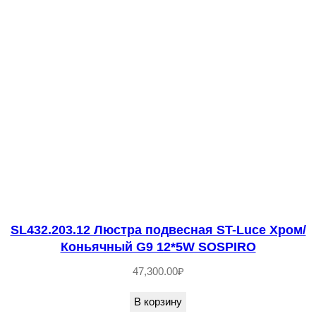
е
с
т
в
о
т
о
в
а
р
а
S
SL432.203.12 Люстра подвесная ST-Luce Хром/
Коньячный G9 12*5W SOSPIRO
L
4
47,300.00
₽
2
В корзину
0