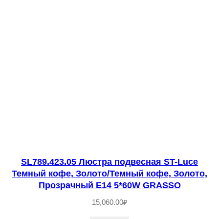
.
2
0
3
.
1
4
Л
ю
с
т
SL789.423.05 Люстра подвесная ST-Luce
р
Темный кофе, Золото/Темный кофе, Золото,
а
Прозрачный E14 5*60W GRASSО
п
15,060.00
₽
о