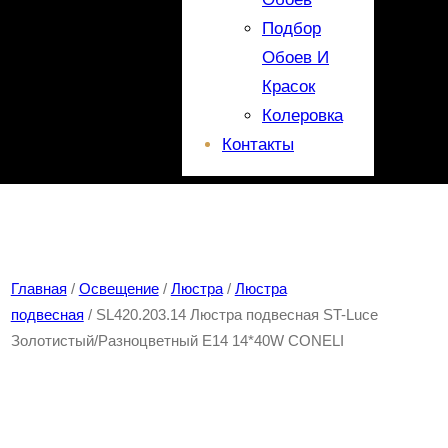
Подбор
Обоев И
Красок
Колеровка
Контакты
Главная
/
Освещение
/
Люстра
/
Люстра
подвесная
/ SL420.203.14 Люстра подвесная ST-Luce
Золотистый/Разноцветный E14 14*40W CONELI