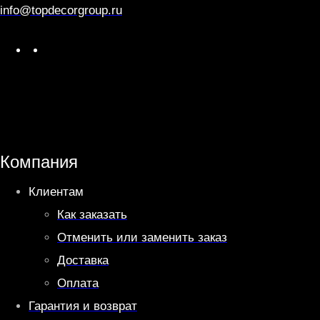
info@topdecorgroup.ru
W
T
h
e
a
l
t
e
s
g
A
r
Компания
p
a
Клиентам
p
m
Как заказать
Отменить или заменить заказ
Доставка
Оплата
Гарантия и возврат