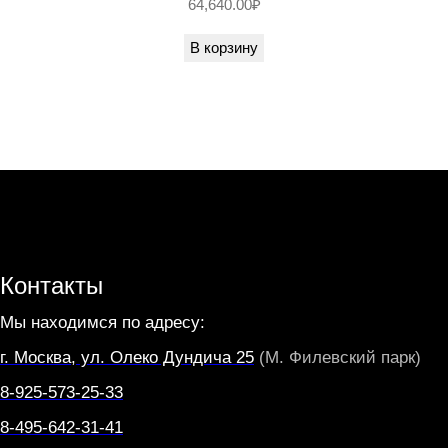
64,640.00
₽
O
В корзину
N
E
L
I
Контакты
Мы находимся по адресу:
г. Москва, ул. Олеко Дундича 25
(М. Филевский парк)
8-925-573-25-33
8-495-642-31-41