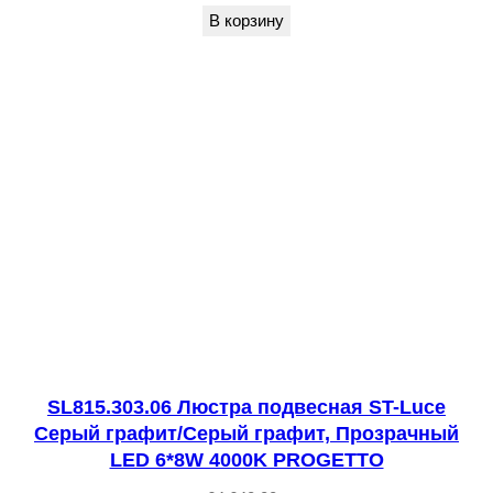
в
В корзину
е
т
н
ы
й
E
1
4
1
4
*
4
SL815.303.06 Люстра подвесная ST-Luce
0
Серый графит/Серый графит, Прозрачный
W
LED 6*8W 4000K PROGETTO
C