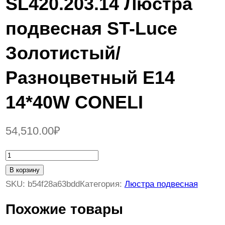
SL420.203.14 Люстра
подвесная ST-Luce
Золотистый/
Разноцветный E14
14*40W CONELI
54,510.00
₽
К
о
В корзину
л
SKU:
b54f28a63bdd
Категория:
Люстра подвесная
и
Похожие товары
ч