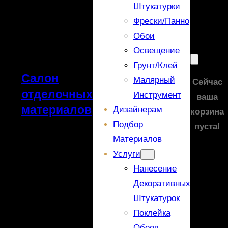
Штукатурки
Фрески/панно
Обои
Освещение
Грунт/Клей
Салон
Малярный
Сейчас
отделочных
Инструмент
ваша
материалов
Дизайнерам
корзина
Подбор
пуста!
Материалов
Услуги
Нанесение
Декоративных
Штукатурок
Поклейка
Обоев