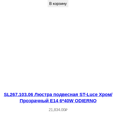
В корзину
л
о
т
и
с
т
ы
й
/
Р
а
з
SL267.103.06 Люстра подвесная ST-Luce Хром/
н
Прозрачный E14 6*40W ODIERNO
о
21,834.00
₽
ц