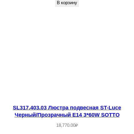
д
В корзину
в
е
с
н
а
я
S
T
-
L
u
c
SL317.403.03 Люстра подвесная ST-Luce
Черный/Прозрачный E14 3*60W SOTTO
e
З
18,770.00
₽
о