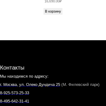
16,690.00
₽
O
В корзину
N
E
Контакты
Мы находимся по адресу:
г. Москва, ул. Олеко Дундича 25
(М. Филевский парк)
8-925-573-25-33
8-495-642-31-41