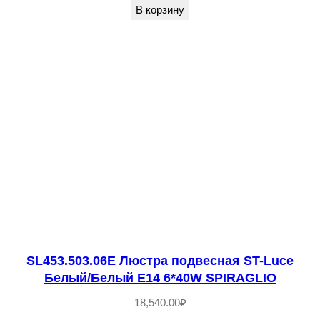
В корзину
л
о
т
и
с
т
ы
й
/
К
о
н
SL453.503.06E Люстра подвесная ST-Luce
ь
Белый/Белый E14 6*40W SPIRAGLIO
я
18,540.00
₽
ч