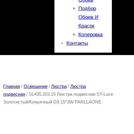
Подбор
Обоев И
Красок
Колеровка
Контакты
Главная
/
Освещение
/
Люстра
/
Люстра
подвесная
/ SL435.203.15 Люстра подвесная ST-Luce
Золотистый/Коньячный G9 15*3W PARLLAONE