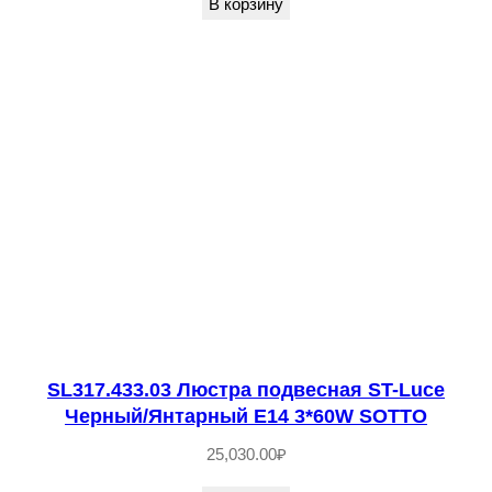
В корзину
.
2
0
3
.
1
5
Л
ю
с
т
р
SL317.433.03 Люстра подвесная ST-Luce
а
Черный/Янтарный E14 3*60W SOTTO
п
25,030.00
₽
о