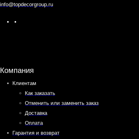
info@topdecorgroup.ru
W
T
h
e
a
l
t
e
s
g
A
r
Компания
p
a
Клиентам
p
m
Как заказать
Отменить или заменить заказ
Доставка
Оплата
Гарантия и возврат