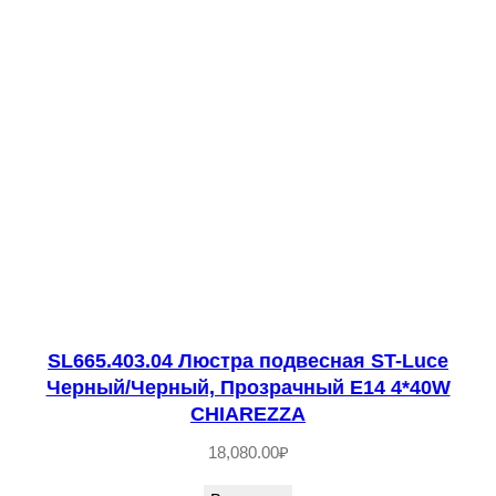
е
с
т
в
о
т
о
в
а
р
а
S
SL665.403.04 Люстра подвесная ST-Luce
Черный/Черный, Прозрачный E14 4*40W
L
CHIAREZZA
4
18,080.00
₽
3
5