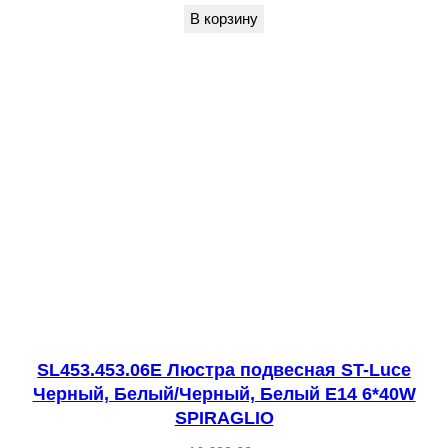
н
В корзину
ы
й
G
9
1
5
*
3
W
P
A
R
SL453.453.06E Люстра подвесная ST-Luce
L
Черный, Белый/Черный, Белый E14 6*40W
L
SPIRAGLIO
A