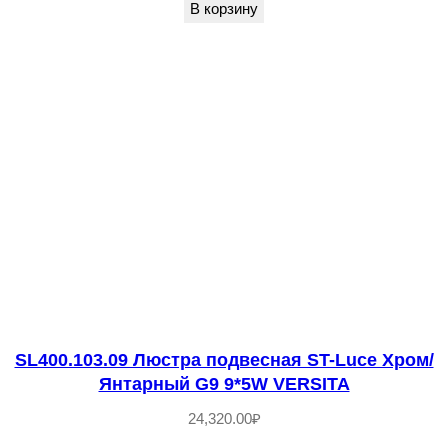
д
В корзину
в
е
с
н
а
я
S
T
-
L
u
c
SL400.103.09 Люстра подвесная ST-Luce Хром/
Янтарный G9 9*5W VERSITA
e
З
24,320.00
₽
о