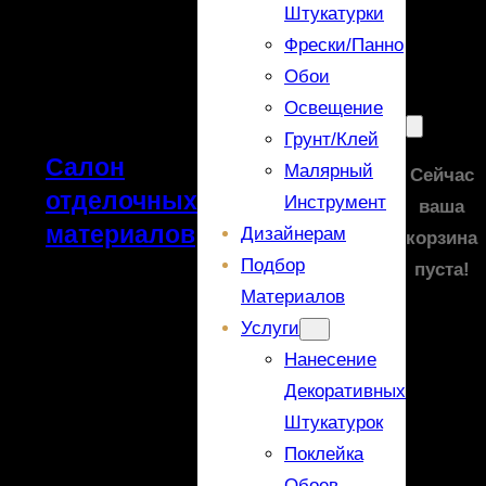
Штукатурки
Фрески/панно
Обои
Освещение
Грунт/Клей
Салон
Малярный
Сейчас
отделочных
Инструмент
ваша
материалов
Дизайнерам
корзина
Подбор
пуста!
Материалов
Услуги
Нанесение
Декоративных
Штукатурок
Поклейка
Обоев