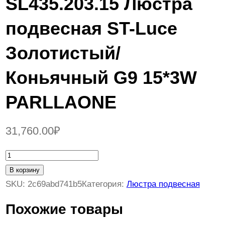
SL435.203.15 Люстра
подвесная ST-Luce
Золотистый/
Коньячный G9 15*3W
PARLLAONE
31,760.00
₽
К
о
В корзину
л
SKU:
2c69abd741b5
Категория:
Люстра подвесная
и
Похожие товары
ч