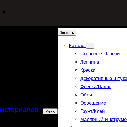
WhatsApp
Telegram
Закрыть
Каталог
Стеновые Панели
Лепнина
Краски
Декоративные Штука
Фрески/панно
Обои
Освещение
 материалов
Грунт/Клей
Меню
Малярный Инструме