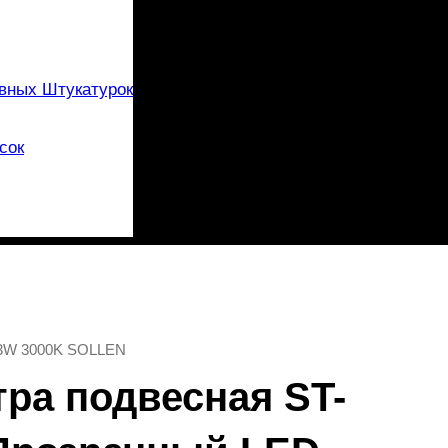
вных Штукатурок
сок
1*3W 3000K SOLLEN
тра подвесная ST-