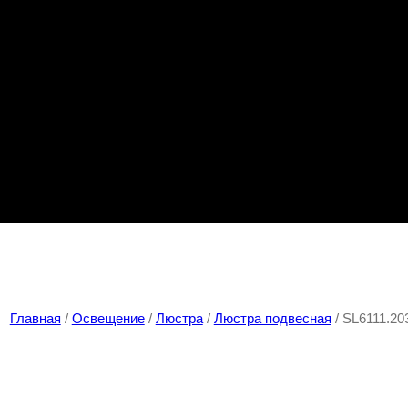
Главная
/
Освещение
/
Люстра
/
Люстра подвесная
/ SL6111.2