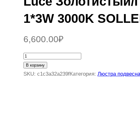
Luce Золотистый/
1*3W 3000K SOLL
6,600.00
₽
К
о
В корзину
л
SKU:
c1c3a32a239f
Категория:
Люстра подвесн
и
ч
е
с
т
в
о