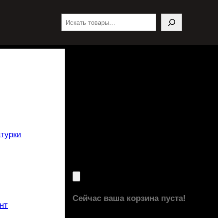
Поиск
турки
Сейчас ваша корзина пуста!
нт