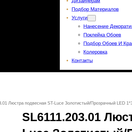
Дизайнерам
Подбор Материалов
Услуги
Нанесение Декорати
Поклейка Обоев
Подбор Обоев И Кра
Колеровка
Контакты
03.01 Люстра подвесная ST-Luce Золотистый/Прозрачный LED 
SL6111.203.01 Люс