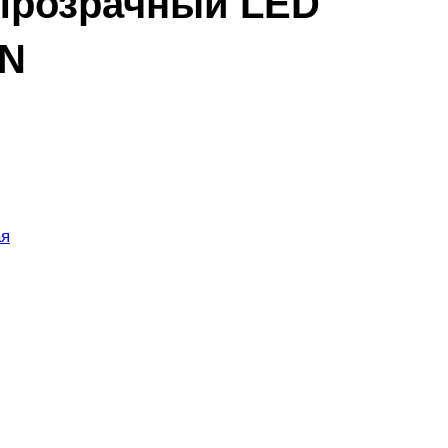
Прозрачный LED
EN
ая