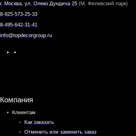
г. Москва, ул. Олеко Дундича 25
(М. Филевский парк)
8-925-573-25-33
8-495-642-31-41
info@topdecorgroup.ru
W
T
h
e
a
l
t
e
s
g
A
r
Компания
p
a
Клиентам
p
m
Как заказать
Отменить или заменить заказ