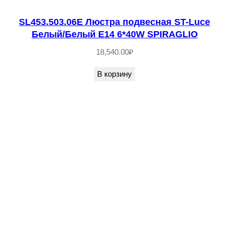
р
SL453.503.06E Люстра подвесная ST-Luce
о
Белый/Белый E14 6*40W SPIRAGLIO
з
18,540.00
₽
р
а
В корзину
ч
н
ы
й
L
E
D
1
5
*