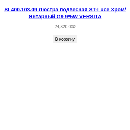
т
SL400.103.09 Люстра подвесная ST-Luce Хром/
р
Янтарный G9 9*5W VERSITA
а
24,320.00
₽
п
о
В корзину
д
в
е
с
н
а
я
S
T
-