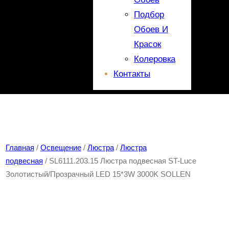
Подбор
Обоев И
Красок
Колеровка
Контакты
Главная
/
Освещение
/
Люстра
/
Люстра
подвесная
/ SL6111.203.15 Люстра подвесная ST-Luce
Золотистый/Прозрачный LED 15*3W 3000K SOLLEN