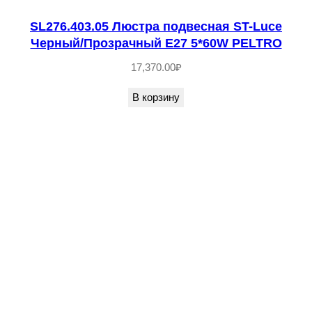
L
u
SL276.403.05 Люстра подвесная ST-Luce
Черный/Прозрачный E27 5*60W PELTRO
c
e
17,370.00
₽
З
В корзину
о
л
о
т
и
с
т
ы
й
/
П