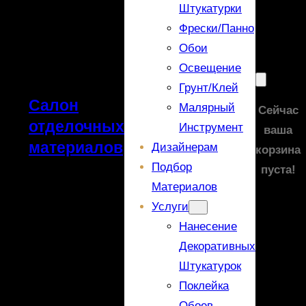
Штукатурки
Фрески/панно
Обои
Освещение
Грунт/Клей
Салон
Малярный
Сейчас
отделочных
Инструмент
ваша
материалов
Дизайнерам
корзина
Подбор
пуста!
Материалов
Услуги
Нанесение
Декоративных
Штукатурок
Поклейка
Обоев