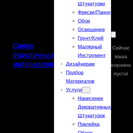
Штукатурки
Фрески/панно
Обои
Освещение
Грунт/Клей
Салон
Малярный
Сейчас
отделочных
Инструмент
ваша
материалов
Дизайнерам
корзина
Подбор
пуста!
Материалов
Услуги
Нанесение
Декоративных
Штукатурок
Поклейка
Обоев