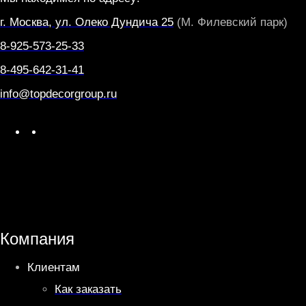
E
L
г. Москва, ул. Олеко Дундича 25
(М. Филевский парк)
L
8-925-573-25-33
O
8-495-642-31-41
info@topdecorgroup.ru
W
T
h
e
a
l
t
e
s
g
A
r
Компания
p
a
Клиентам
p
m
Как заказать