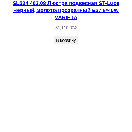
SL234.403.08 Люстра подвесная ST-Luce
e
Черный, Золото/Прозрачный E27 8*40W
З
VARIETA
о
31,110.00
₽
л
о
В корзину
т
и
с
т
ы
й
,
П
р
о
з