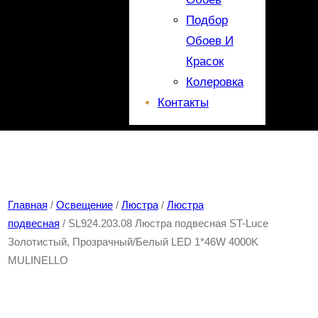
Подбор
Обоев И
Красок
Колеровка
Контакты
Главная
/
Освещение
/
Люстра
/
Люстра
подвесная
/ SL924.203.08 Люстра подвесная ST-Luce
Золотистый, Прозрачный/Белый LED 1*46W 4000K
MULINELLO