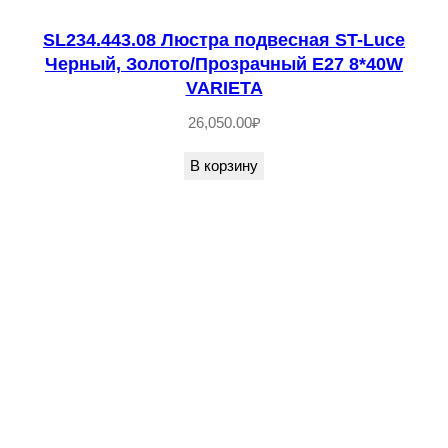
р
SL234.443.08 Люстра подвесная ST-Luce
а
Черный, Золото/Прозрачный E27 8*40W
ч
VARIETA
н
26,050.00
₽
ы
В корзину
й
/
Б
е
л
ы
й
L
E
D