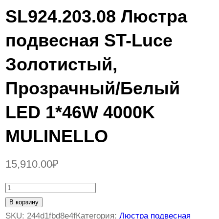
SL924.203.08 Люстра
подвесная ST-Luce
Золотистый,
Прозрачный/Белый
LED 1*46W 4000K
MULINELLO
15,910.00
₽
К
о
В корзину
л
SKU:
244d1fbd8e4f
Категория:
Люстра подвесная