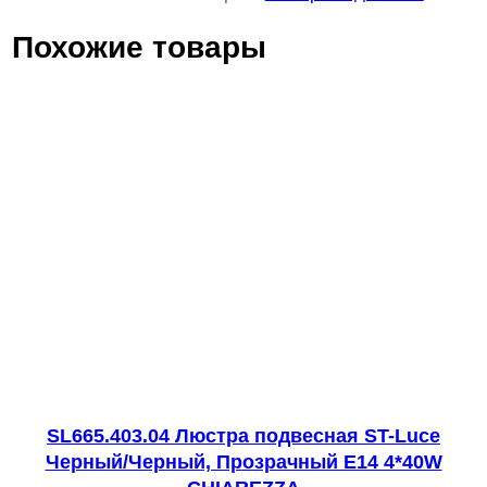
и
Похожие товары
ч
е
с
т
в
о
т
о
в
а
р
а
S
SL665.403.04 Люстра подвесная ST-Luce
Черный/Черный, Прозрачный E14 4*40W
L