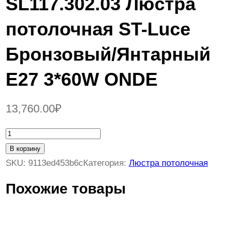
SL117.302.03 Люстра
потолочная ST-Luce
Бронзовый/Янтарный
E27 3*60W ONDE
13,760.00
₽
К
о
В корзину
л
SKU:
9113ed453b6c
Категория:
Люстра потолочная
и
Похожие товары
ч
е
с