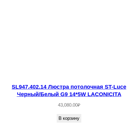
3
0
2
.
0
3
Л
ю
с
т
SL947.402.14 Люстра потолочная ST-Luce
р
Черный/Белый G9 14*5W LACONICITA
а
43,080.00
₽
п
о
В корзину
т
о