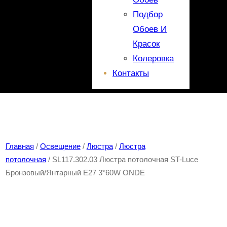
Подбор
Обоев И
Красок
Колеровка
Контакты
Главная
/
Освещение
/
Люстра
/
Люстра
потолочная
/ SL117.302.03 Люстра потолочная ST-Luce
Бронзовый/Янтарный E27 3*60W ONDE