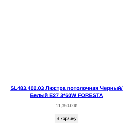
E
2
7
3
*
6
0
W
O
N
SL483.402.03 Люстра потолочная Черный/
D
Белый E27 3*60W FORESTA
E
11,350.00
₽
В корзину