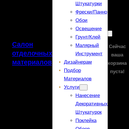
Штукатурки
Фрески/панно
Обои
Освещение
Грунт/Клей
Салон
Малярный
Сейчас
отделочных
Инструмент
ваша
материалов
Дизайнерам
корзина
Подбор
пуста!
Материалов
Услуги
Нанесение
Декоративных
Штукатурок
Поклейка
Обоев