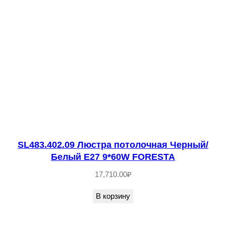
л
о
ч
н
а
я
S
T
-
L
SL483.402.09 Люстра потолочная Черный/
u
Белый E27 9*60W FORESTA
c
17,710.00
₽
e
В корзину
Б
р