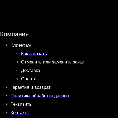
a
l
t
e
s
g
A
r
Компания
p
a
Клиентам
p
m
Как заказать
Отменить или заменить заказ
Доставка
Оплата
Гарантия и возврат
Политика обработки данных
Реквизиты
Контакты