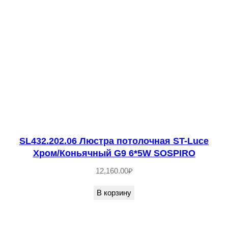
т
в
о
т
о
в
а
р
а
S
SL432.202.06 Люстра потолочная ST-Luce
Хром/Коньячный G9 6*5W SOSPIRO
L
1
12,160.00
₽
1
В корзину
7
.