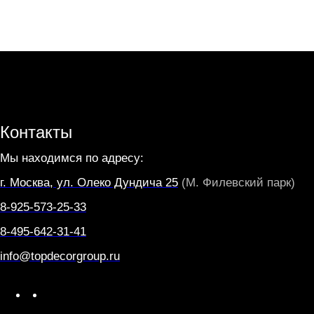
Контакты
Мы находимся по адресу:
г. Москва, ул. Олеко Дундича 25
(М. Филевский парк)
8-925-573-25-33
8-495-642-31-41
info@topdecorgroup.ru
W
T
h
e