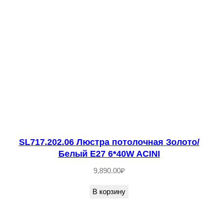
о
н
з
о
в
ы
й
/
Я
н
SL717.202.06 Люстра потолочная Золото/
т
Белый E27 6*40W ACINI
а
р
9,890.00
₽
н
В корзину
ы
й