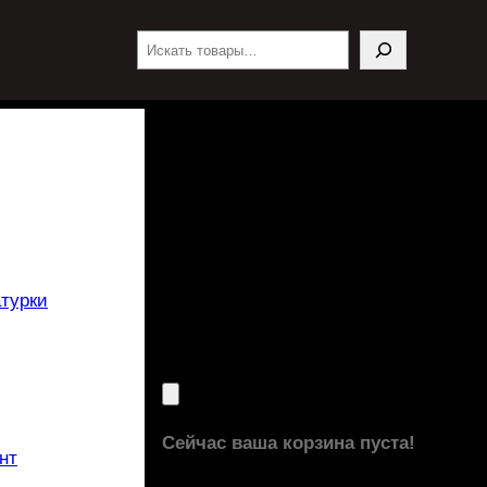
Поиск
турки
Сейчас ваша корзина пуста!
нт