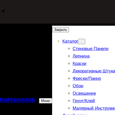
WhatsApp
Telegram
Закрыть
Каталог
Стеновые Панели
Лепнина
Краски
Декоративные Штука
Фрески/панно
Обои
Освещение
 материалов
Грунт/Клей
Меню
Малярный Инструме