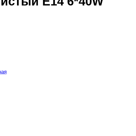
тистый E14 6*40W
ная