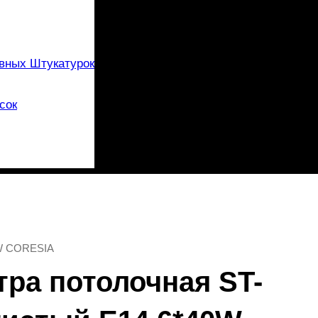
вных Штукатурок
сок
0W CORESIA
тра потолочная ST-