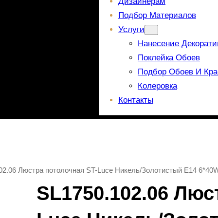
Дизайнерам
Подбор Материалов
Услуги
Нанесение Декорати
Поклейка Обоев
Подбор Обоев И Кра
Колеровка
Контакты
102.06 Люстра потолочная ST-Luce Никель/Золотистый E14 6*4
SL1750.102.06 Люс