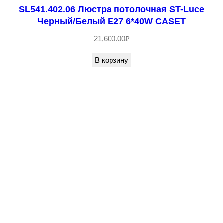
SL541.402.06 Люстра потолочная ST-Luce
й
Черный/Белый E27 6*40W CASET
,
Б
21,600.00
₽
е
В корзину
л
ы
й
E
2
7
3
*
6
0
W