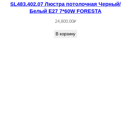
L
SL483.402.07 Люстра потолочная Черный/
u
Белый E27 7*60W FORESTA
c
24,800.00
₽
e
В корзину
Ч
е
р
н
ы
й
/
Ч
е
р
н
ы