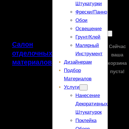
Штукатурки
Фрески/панно
Обои
Освещение
Грунт/Клей
Салон
Малярный
Сейчас
отделочных
Инструмент
ваша
материалов
Дизайнерам
корзина
Подбор
пуста!
Материалов
Услуги
Нанесение
Декоративных
Штукатурок
Поклейка
Обоев