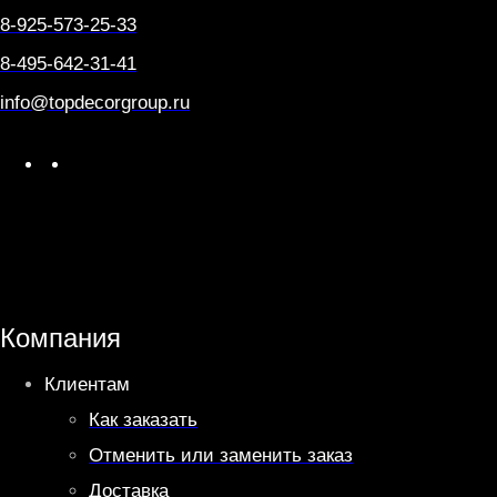
8-925-573-25-33
8-495-642-31-41
info@topdecorgroup.ru
W
T
h
e
a
l
t
e
s
g
A
r
Компания
p
a
Клиентам
p
m
Как заказать
Отменить или заменить заказ
Доставка