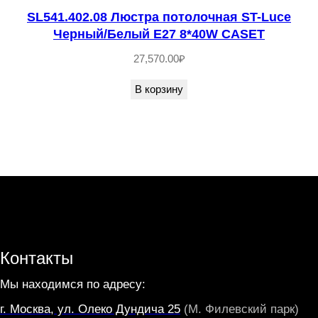
S
SL541.402.08 Люстра потолочная ST-Luce
P
Черный/Белый E27 8*40W CASET
R
27,570.00
₽
U
Z
В корзину
Z
O
Контакты
Мы находимся по адресу:
г. Москва, ул. Олеко Дундича 25
(М. Филевский парк)