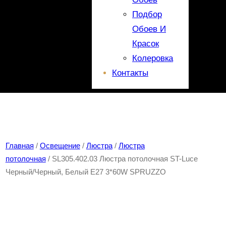
Подбор
Обоев И
Красок
Колеровка
Контакты
Главная
/
Освещение
/
Люстра
/
Люстра
потолочная
/ SL305.402.03 Люстра потолочная ST-Luce
Черный/Черный, Белый E27 3*60W SPRUZZO