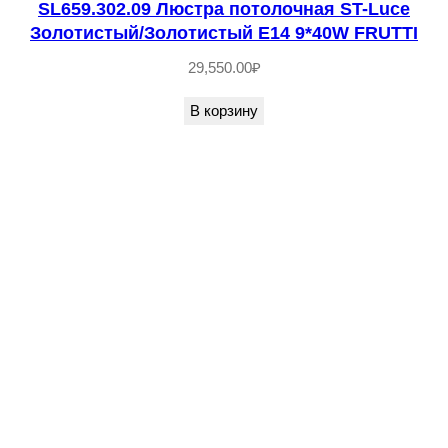
SL659.302.09 Люстра потолочная ST-Luce
р
Золотистый/Золотистый E14 9*40W FRUTTI
а
29,550.00
₽
п
о
В корзину
т
о
л
о
ч
н
а
я
S
T
-