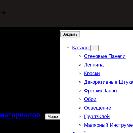
WhatsApp
Telegram
Закрыть
Каталог
Стеновые Панели
Лепнина
Краски
Декоративные Штука
Фрески/панно
Обои
Освещение
 материалов
Грунт/Клей
Меню
Малярный Инструме