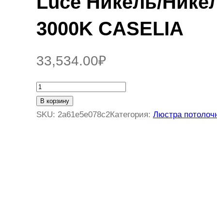
Luce Никель/Нике
3000K CASELIA
33,534.00
₽
К
о
В корзину
л
SKU:
2a61e5e078c2
Категория:
Люстра потолоч
и
ч
е
с
т
в
о