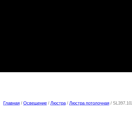
Главная
/
Освещение
/
Люстра
/
Люстра потолочная
/ SL397.10