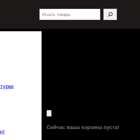
Поиск
турки
Сейчас ваша корзина пуста!
нт