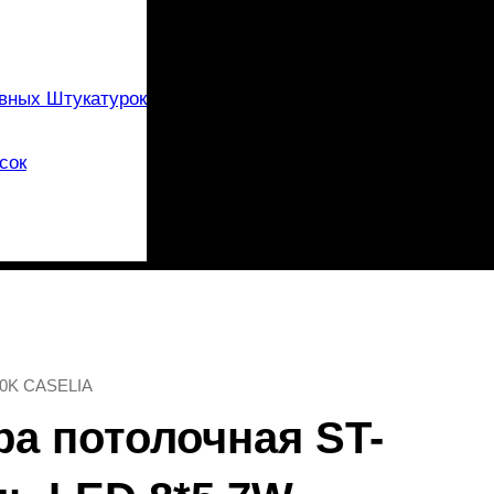
вных Штукатурок
сок
00K CASELIA
ра потолочная ST-