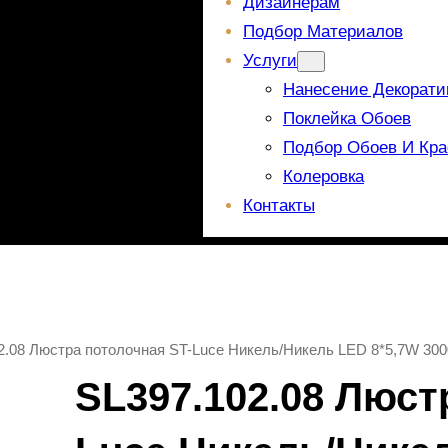
Дизайнерам
Подбор Материалов
Услуги
Нанесение Декорати
Поклейка Обоев
Подбор Обоев И Кра
Колеровка
Контакты
2.08 Люстра потолочная ST-Luce Никель/Никель LED 8*5,7W 30
SL397.102.08 Люст