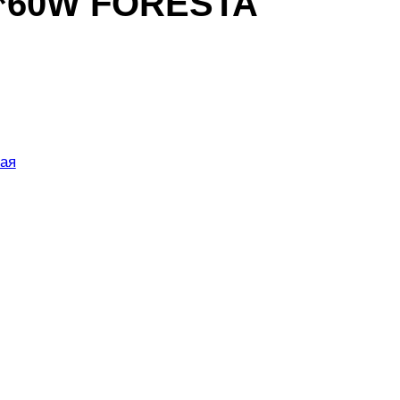
5*60W FORESTA
ая