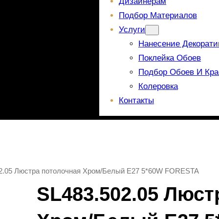
Дизайнерам
Подбор Материалов
Услуги
Нанесение Декорати
Поклейка Обоев
Подбор Обоев И Кра
Колеровка
Контакты
02.05 Люстра потолочная Хром/Белый E27 5*60W FORESTA
SL483.502.05 Люст