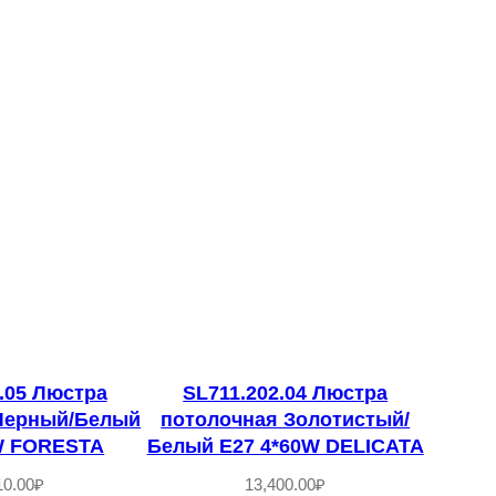
.05 Люстра
SL711.202.04 Люстра
Черный/Белый
потолочная Золотистый/
W FORESTA
Белый E27 4*60W DELICATA
10.00
₽
13,400.00
₽