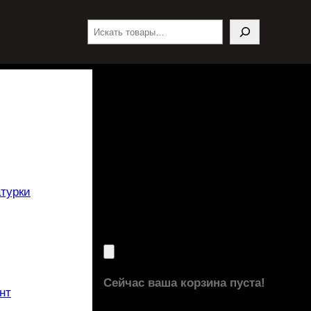
Поиск
турки
Сейчас ваша корзина пуста!
нт