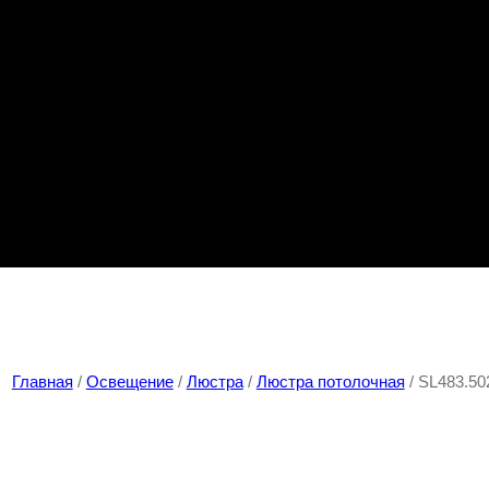
Главная
/
Освещение
/
Люстра
/
Люстра потолочная
/ SL483.5