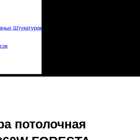
вных Штукатурок
сок
ра потолочная