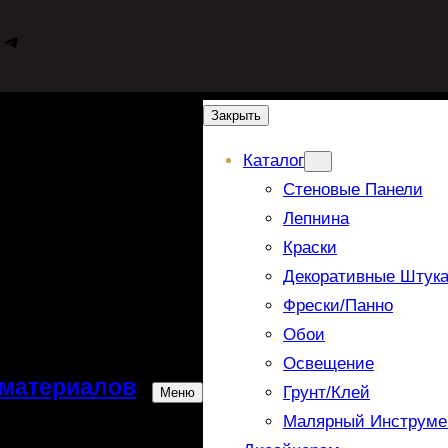
WhatsApp
Telegram
Закрыть
Каталог
Стеновые Панели
Лепнина
Краски
Декоративные Штука
Фрески/панно
Обои
Освещение
 материалов
Грунт/Клей
Меню
Малярный Инструме