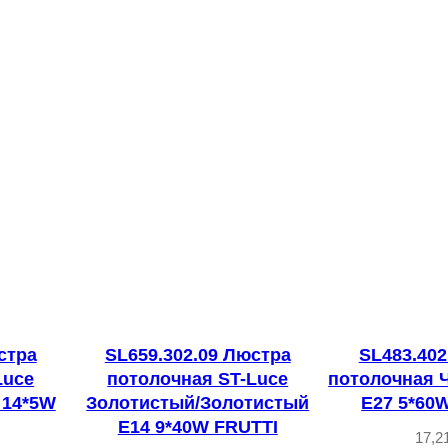
*
6
0
W
F
O
R
E
S
T
A
стра
SL659.302.09 Люстра
SL483.402
Luce
потолочная ST-Luce
потолочная 
 14*5W
Золотистый/Золотистый
E27 5*60
E14 9*40W FRUTTI
17,2