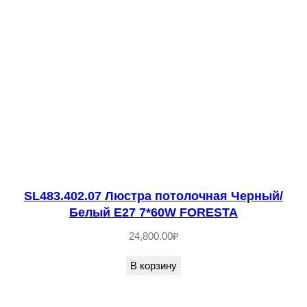
7
6
*
6
0
W
C
H
I
E
SL483.402.07 Люстра потолочная Черный/
L
Белый E27 7*60W FORESTA
L
24,800.00
₽
O
В корзину