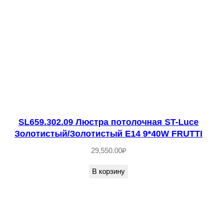
о
ч
н
а
я
S
T
-
L
SL659.302.09 Люстра потолочная ST-Luce
u
Золотистый/Золотистый E14 9*40W FRUTTI
c
29,550.00
₽
e
В корзину
С
е
р
е