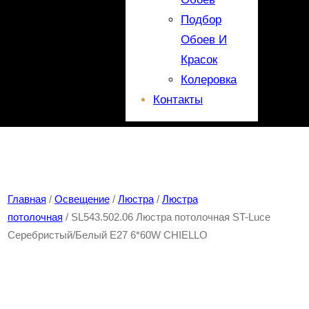
Подбор
Обоев И
Красок
Колеровка
Контакты
Главная
/
Освещение
/
Люстра
/
Люстра
потолочная
/ SL543.502.06 Люстра потолочная ST-Luce
Серебристый/Белый E27 6*60W CHIELLO