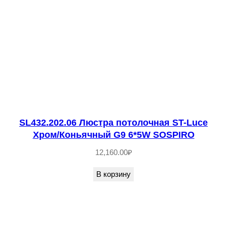
в
о
т
о
в
а
р
а
S
SL432.202.06 Люстра потолочная ST-Luce
Хром/Коньячный G9 6*5W SOSPIRO
L
5
12,160.00
₽
4
В корзину
3
.
5
0