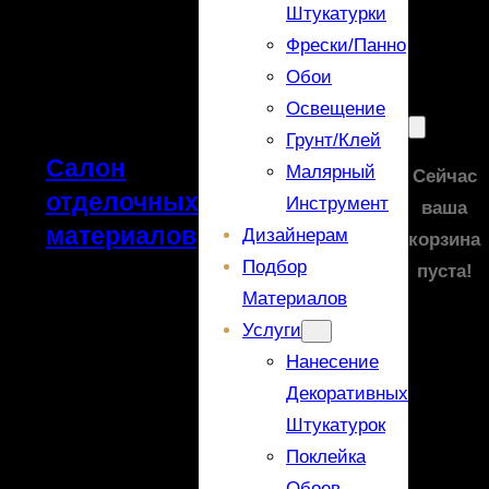
Штукатурки
Фрески/панно
Обои
Освещение
Грунт/Клей
Салон
Малярный
Сейчас
отделочных
Инструмент
ваша
материалов
Дизайнерам
корзина
Подбор
пуста!
Материалов
Услуги
Нанесение
Декоративных
Штукатурок
Поклейка
Обоев