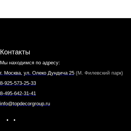
Контакты
Мы находимся по адресу:
г. Москва, ул. Олеко Дундича 25
(М. Филевский парк)
8-925-573-25-33
8-495-642-31-41
info@topdecorgroup.ru
W
T
h
e