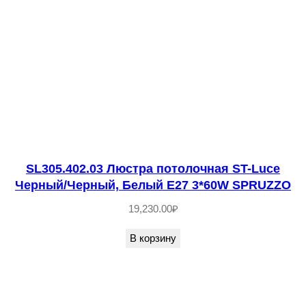
2
.
0
6
Л
ю
с
т
SL305.402.03 Люстра потолочная ST-Luce
р
Черный/Черный, Белый E27 3*60W SPRUZZO
а
19,230.00
₽
п
о
В корзину
т
о
л