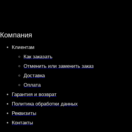
a
l
t
e
s
g
A
r
Компания
p
a
Клиентам
p
m
Как заказать
Отменить или заменить заказ
Доставка
Оплата
Гарантия и возврат
Политика обработки данных
Реквизиты
Контакты