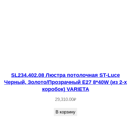
б
р
и
с
т
ы
й
/
SL234.402.08 Люстра потолочная ST-Luce
Б
Черный, Золото/Прозрачный E27 8*40W (из 2-х
е
коробок) VARIETA
л
29,310.00
₽
ы
й
В корзину
E
2