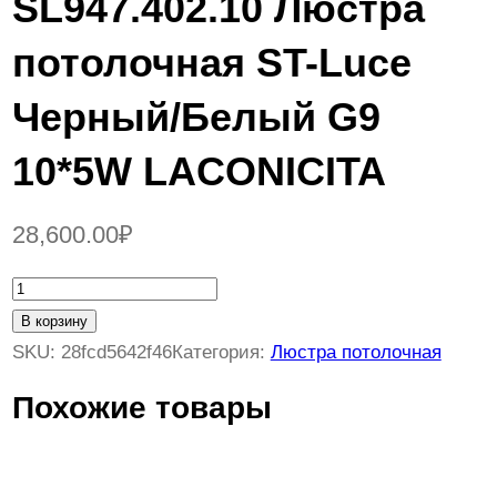
SL947.402.10 Люстра
потолочная ST-Luce
Черный/Белый G9
10*5W LACONICITA
28,600.00
₽
К
о
В корзину
л
SKU:
28fcd5642f46
Категория:
Люстра потолочная
и
Похожие товары
ч
е
с