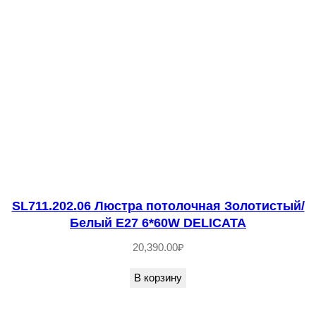
р
н
ы
й
/
Б
е
л
ы
й
SL711.202.06 Люстра потолочная Золотистый/
G
Белый E27 6*60W DELICATA
9
1
20,390.00
₽
0
В корзину
*
5