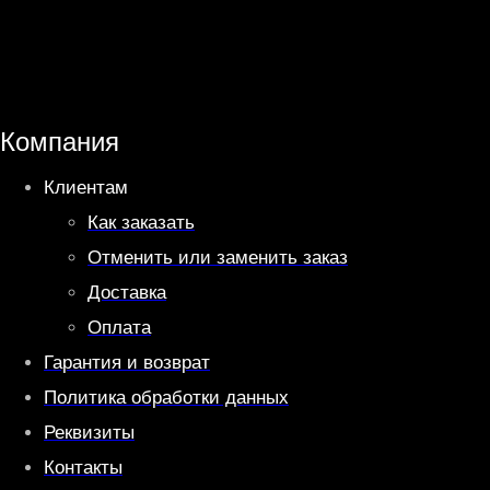
a
l
t
e
s
g
A
r
Компания
p
a
Клиентам
p
m
Как заказать
Отменить или заменить заказ
Доставка
Оплата
Гарантия и возврат
Политика обработки данных
Реквизиты
Контакты