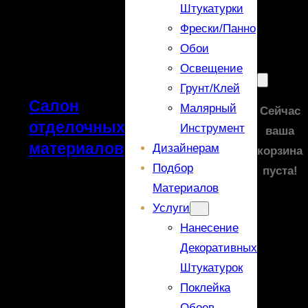
Штукатурки
Фрески/панно
Обои
Освещение
Грунт/Клей
Салон
Малярный
Сейчас
отделочных
Инструмент
ваша
материалов
Дизайнерам
корзина
Подбор
пуста!
Материалов
Услуги
Нанесение
Декоративных
Штукатурок
Поклейка
Обоев