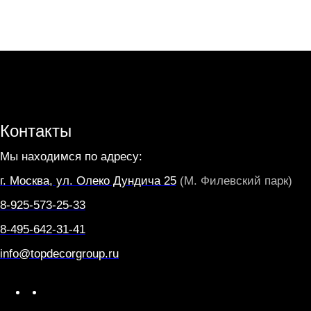
Контакты
Мы находимся по адресу:
г. Москва, ул. Олеко Дундича 25
(М. Филевский парк)
8-925-573-25-33
8-495-642-31-41
info@topdecorgroup.ru
W
T
h
e