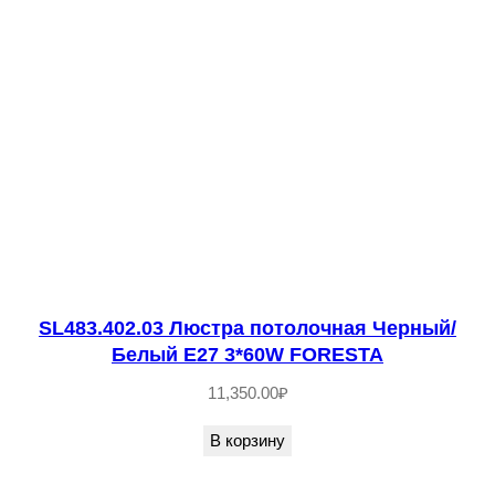
W
L
A
C
O
N
I
C
I
T
SL483.402.03 Люстра потолочная Черный/
A
Белый E27 3*60W FORESTA
11,350.00
₽
В корзину