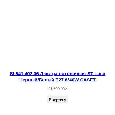
л
о
ч
н
а
я
S
T
-
L
SL541.402.06 Люстра потолочная ST-Luce
u
Черный/Белый E27 6*40W CASET
c
21,600.00
₽
e
В корзину
Ч
е