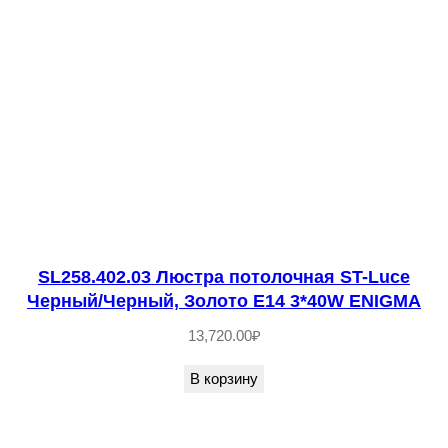
т
в
о
т
о
в
а
р
а
S
SL258.402.03 Люстра потолочная ST-Luce
Черный/Черный, Золото E14 3*40W ENIGMA
L
9
13,720.00
₽
4
В корзину
7
.