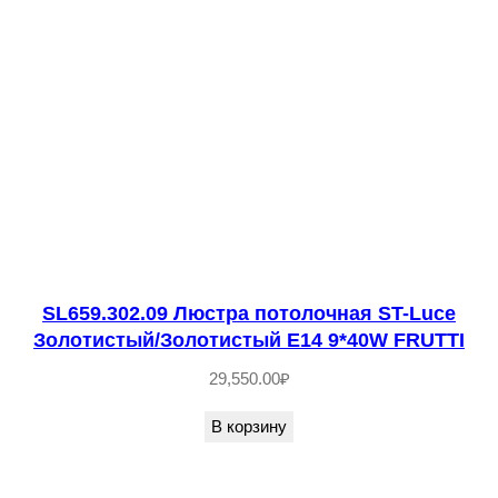
4
0
2
.
1
0
Л
ю
с
т
SL659.302.09 Люстра потолочная ST-Luce
р
Золотистый/Золотистый E14 9*40W FRUTTI
а
29,550.00
₽
п
о
В корзину
т
о