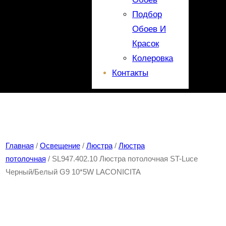
Подбор
Обоев И
Красок
Колеровка
Контакты
Главная
/
Освещение
/
Люстра
/
Люстра
потолочная
/ SL947.402.10 Люстра потолочная ST-Luce
Черный/Белый G9 10*5W LACONICITA