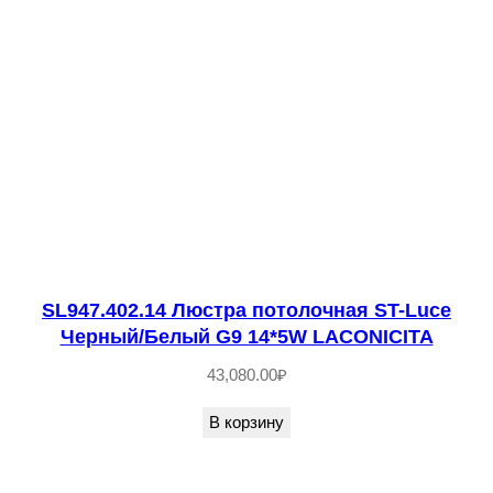
1
0
2
-
0
3
Л
ю
с
т
SL947.402.14 Люстра потолочная ST-Luce
р
Черный/Белый G9 14*5W LACONICITA
а
43,080.00
₽
п
о
В корзину
т
о