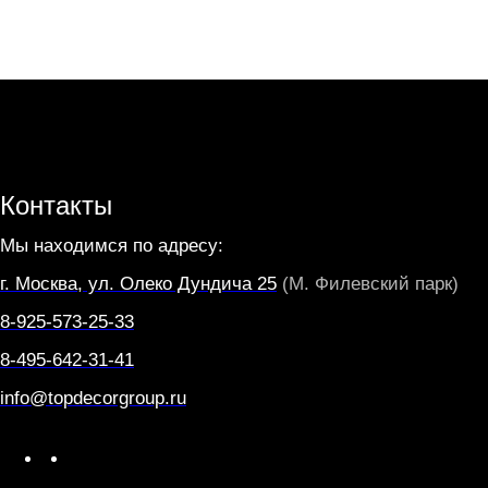
Контакты
Мы находимся по адресу:
г. Москва, ул. Олеко Дундича 25
(М. Филевский парк)
8-925-573-25-33
8-495-642-31-41
info@topdecorgroup.ru
W
T
h
e