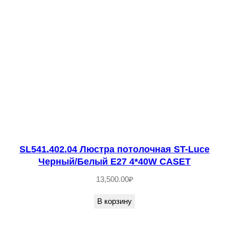
а
т
ы
й
E
1
4
3
*
4
SL541.402.04 Люстра потолочная ST-Luce
0
Черный/Белый E27 4*40W CASET
W
R
13,500.00
₽
E
В корзину
L
O