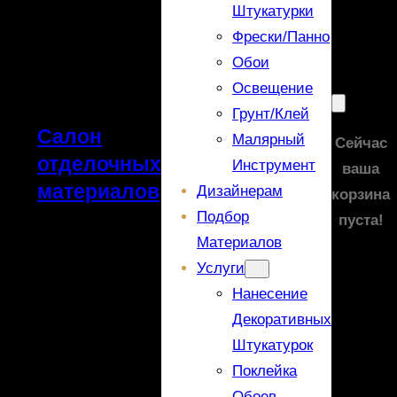
Штукатурки
Фрески/панно
Обои
Освещение
Грунт/Клей
Салон
Малярный
Сейчас
отделочных
Инструмент
ваша
материалов
Дизайнерам
корзина
Подбор
пуста!
Материалов
Услуги
Нанесение
Декоративных
Штукатурок
Поклейка
Обоев