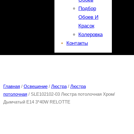
Подбор
Обоев И
Красок
Колеровка
Контакты
Главная
/
Освещение
/
Люстра
/
Люстра
потолочная
/ SLE102102-03 Люстра потолочная Хром/
Дымчатый E14 3*40W RELOTTE