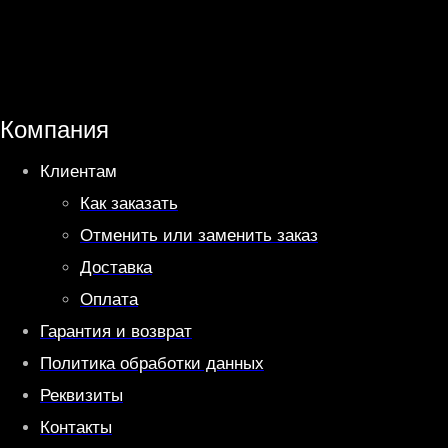
a
l
t
e
s
g
A
r
Компания
p
a
Клиентам
p
m
Как заказать
Отменить или заменить заказ
Доставка
Оплата
Гарантия и возврат
Политика обработки данных
Реквизиты
Контакты