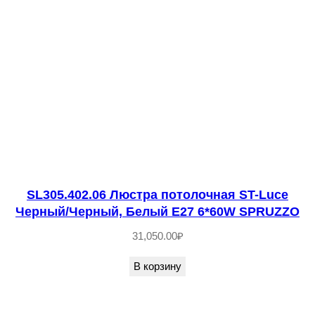
т
в
о
т
о
в
а
р
а
S
SL305.402.06 Люстра потолочная ST-Luce
Черный/Черный, Белый E27 6*60W SPRUZZO
L
E
31,050.00
₽
1
В корзину
0
2