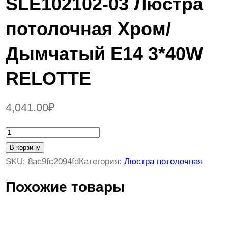
SLE102102-03 Люстра
потолочная Хром/
Дымчатый E14 3*40W
RELOTTE
4,041.00
₽
К
о
В корзину
л
SKU:
8ac9fc2094fd
Категория:
Люстра потолочная
и
Похожие товары
ч
е
с