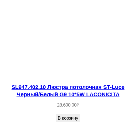
л
о
ч
н
а
я
Х
р
о
м
SL947.402.10 Люстра потолочная ST-Luce
/
Черный/Белый G9 10*5W LACONICITA
Д
28,600.00
₽
ы
В корзину
м
ч