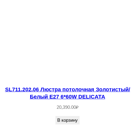
T
T
E
SL711.202.06 Люстра потолочная Золотистый/
Белый E27 6*60W DELICATA
20,390.00
₽
В корзину