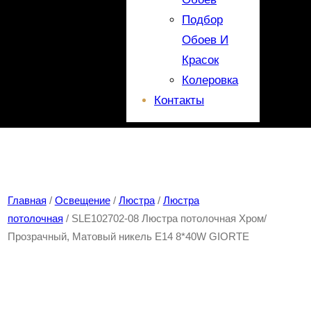
Подбор
Обоев И
Красок
Колеровка
Контакты
Главная
/
Освещение
/
Люстра
/
Люстра
потолочная
/ SLE102702-08 Люстра потолочная Хром/
Прозрачный, Матовый никель E14 8*40W GIORTE