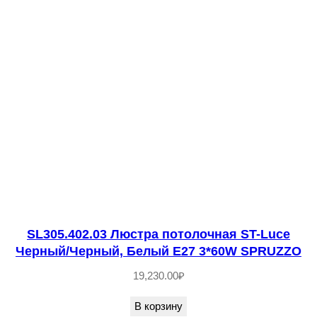
2
7
0
2
-
0
8
Л
ю
с
т
SL305.402.03 Люстра потолочная ST-Luce
р
Черный/Черный, Белый E27 3*60W SPRUZZO
а
19,230.00
₽
п
о
В корзину