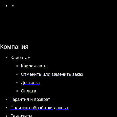
W
T
h
e
a
l
t
e
s
g
A
r
Компания
p
a
Клиентам
p
m
Как заказать
Отменить или заменить заказ
Доставка
Оплата
Гарантия и возврат
Политика обработки данных
Реквизиты