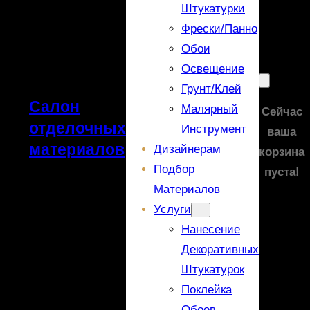
Штукатурки
Фрески/панно
Обои
Освещение
Грунт/Клей
Салон
Малярный
Сейчас
отделочных
Инструмент
ваша
материалов
Дизайнерам
корзина
Подбор
пуста!
Материалов
Услуги
Нанесение
Декоративных
Штукатурок
Поклейка
Обоев