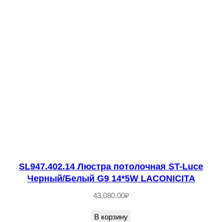
т
о
л
о
ч
н
а
я
Х
р
о
м
SL947.402.14 Люстра потолочная ST-Luce
/
Черный/Белый G9 14*5W LACONICITA
П
43,080.00
₽
р
В корзину
о