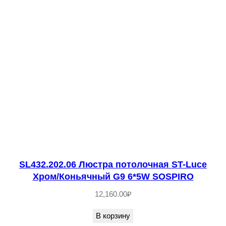
е
с
т
в
о
т
о
в
а
р
а
S
SL432.202.06 Люстра потолочная ST-Luce
Хром/Коньячный G9 6*5W SOSPIRO
L
E
12,160.00
₽
1
В корзину
0