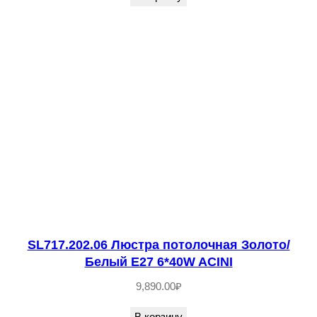
н
и
к
е
л
ь
E
1
4
8
*
4
SL717.202.06 Люстра потолочная Золото/
0
Белый E27 6*40W ACINI
W
9,890.00
₽
G
I
В корзину