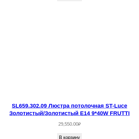
з
р
а
ч
н
ы
й
,
М
а
т
SL659.302.09 Люстра потолочная ST-Luce
о
Золотистый/Золотистый E14 9*40W FRUTTI
в
ы
29,550.00
₽
й
В корзину