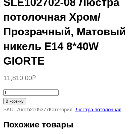
SLE102702-08 Люстра
потолочная Хром/
Прозрачный, Матовый
никель E14 8*40W
GIORTE
11,810.00
₽
К
о
В корзину
л
SKU:
76dcb2c05377
Категория:
Люстра потолочная
и
Похожие товары
ч