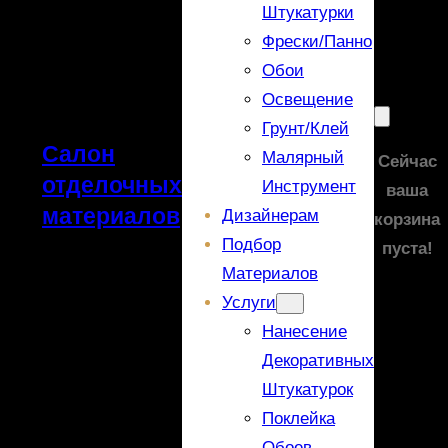
Штукатурки
Фрески/панно
Обои
Освещение
Грунт/Клей
Салон
Малярный
Сейчас
отделочных
Инструмент
ваша
материалов
Дизайнерам
корзина
Подбор
пуста!
Материалов
Услуги
Нанесение
Декоративных
Штукатурок
Поклейка
Обоев