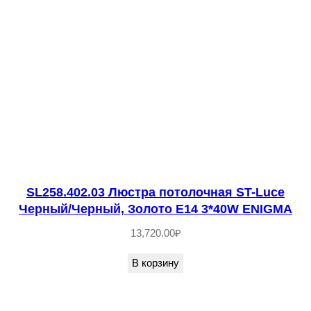
т
в
о
т
о
в
а
р
а
S
SL258.402.03 Люстра потолочная ST-Luce
Черный/Черный, Золото E14 3*40W ENIGMA
L
E
13,720.00
₽
1
В корзину
0
4