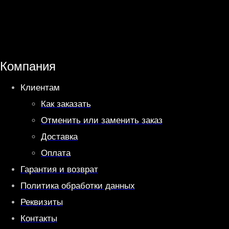
a
l
t
e
s
g
A
r
Компания
p
a
Клиентам
p
m
Как заказать
Отменить или заменить заказ
Доставка
Оплата
Гарантия и возврат
Политика обработки данных
Реквизиты
Контакты