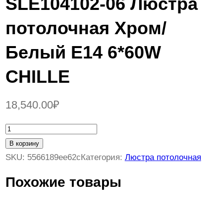
SLE104102-06 Люстра
потолочная Хром/
Белый E14 6*60W
CHILLE
18,540.00
₽
К
о
В корзину
л
SKU:
5566189ee62c
Категория:
Люстра потолочная
и
Похожие товары
ч
е
с