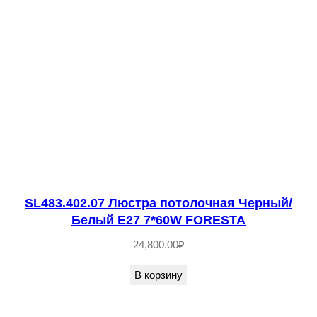
л
о
ч
н
а
я
Х
р
о
м
SL483.402.07 Люстра потолочная Черный/
/
Белый E27 7*60W FORESTA
Б
24,800.00
₽
е
В корзину
л
ы