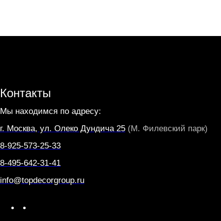
Контакты
Мы находимся по адресу:
г. Москва, ул. Олеко Дундича 25
(М. Филевский парк)
8-925-573-25-33
8-495-642-31-41
info@topdecorgroup.ru
W
T
h
e