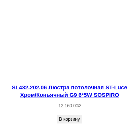
1
0
2
-
0
6
Л
ю
с
т
SL432.202.06 Люстра потолочная ST-Luce
р
Хром/Коньячный G9 6*5W SOSPIRO
а
12,160.00
₽
п
о
В корзину
т
о