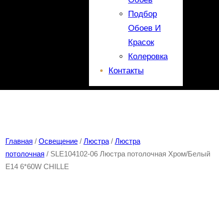
Подбор
Обоев И
Красок
Колеровка
Контакты
Главная
/
Освещение
/
Люстра
/
Люстра
потолочная
/ SLE104102-06 Люстра потолочная Хром/Белый
E14 6*60W CHILLE