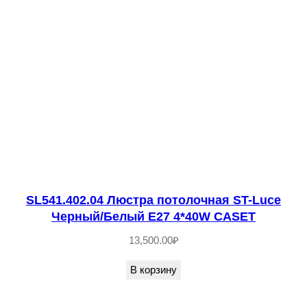
й
E
1
4
6
*
6
0
W
C
SL541.402.04 Люстра потолочная ST-Luce
H
Черный/Белый E27 4*40W CASET
I
L
13,500.00
₽
L
В корзину
E