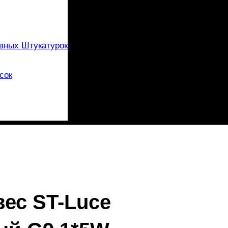
вных Штукатурок
сок
вес ST-Luce