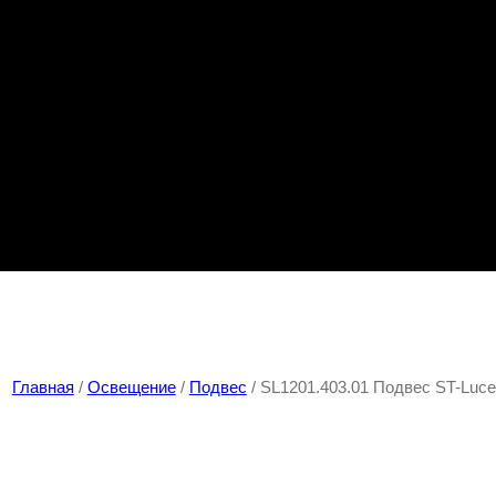
Главная
/
Освещение
/
Подвес
/ SL1201.403.01 Подвес ST-Lu