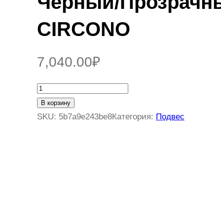
Черный/Прозрачн
CIRCONO
7,040.00
₽
К
о
В корзину
л
SKU:
5b7a9e243be8
Категория:
Подвес
и
ч
е
с
т
в
о