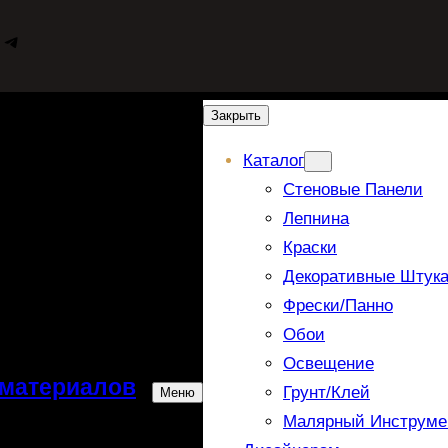
WhatsApp
Telegram
Закрыть
Каталог
Стеновые Панели
Лепнина
Краски
Декоративные Штука
Фрески/панно
Обои
Освещение
 материалов
Грунт/Клей
Меню
Малярный Инструме