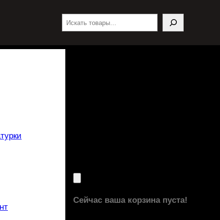
Поиск
турки
Сейчас ваша корзина пуста!
нт