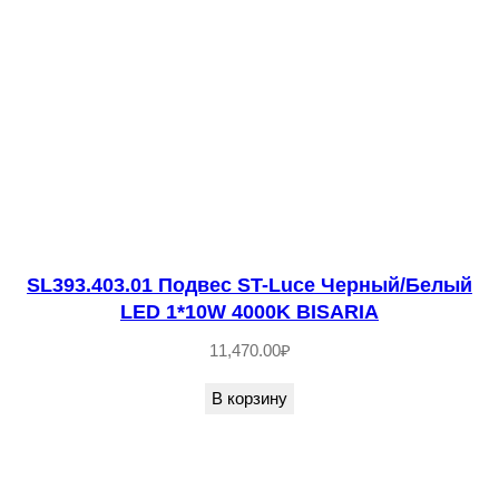
1
3
.
0
1
П
о
д
в
SL393.403.01 Подвес ST-Luce Черный/Белый
е
LED 1*10W 4000K BISARIA
с
11,470.00
₽
S
T
В корзину
-
L
u