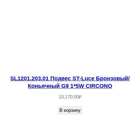
в
о
т
о
в
а
р
а
S
SL1201.203.01 Подвес ST-Luce Бронзовый/
Коньячный G9 1*5W CIRCONO
L
3
10,170.00
₽
7
В корзину
4
.
4