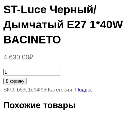
ST-Luce Черный/
Дымчатый E27 1*40W
BACINETO
4,630.00
₽
К
о
В корзину
л
SKU:
b53c1e94f96f
Категория:
Подвес
и
Похожие товары
ч
е
с
т