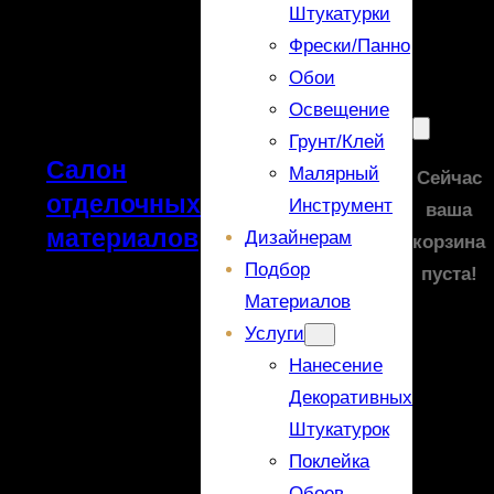
Штукатурки
Фрески/панно
Обои
Освещение
Грунт/Клей
Салон
Малярный
Сейчас
отделочных
Инструмент
ваша
материалов
Дизайнерам
корзина
Подбор
пуста!
Материалов
Услуги
Нанесение
Декоративных
Штукатурок
Поклейка
Обоев