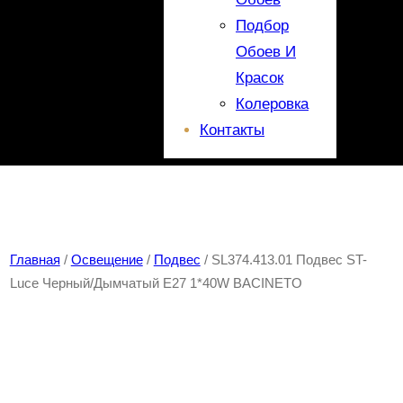
Подбор
Обоев И
Красок
Колеровка
Контакты
Главная
/
Освещение
/
Подвес
/ SL374.413.01 Подвес ST-
Luce Черный/Дымчатый E27 1*40W BACINETO