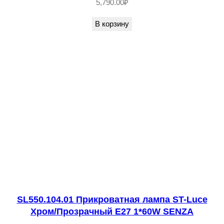
о
5,790.00
₽
к
В корзину
)
V
E
L
O
S
S
A
SL550.104.01 Прикроватная лампа ST-Luce
Хром/Прозрачный E27 1*60W SENZA