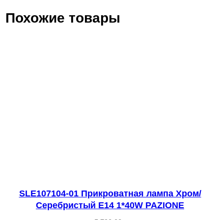
*
Похожие товары
4
0
W
(
и
з
2
-
х
к
о
р
SLE107104-01 Прикроватная лампа Хром/
о
Серебристый E14 1*40W PAZIONE
б