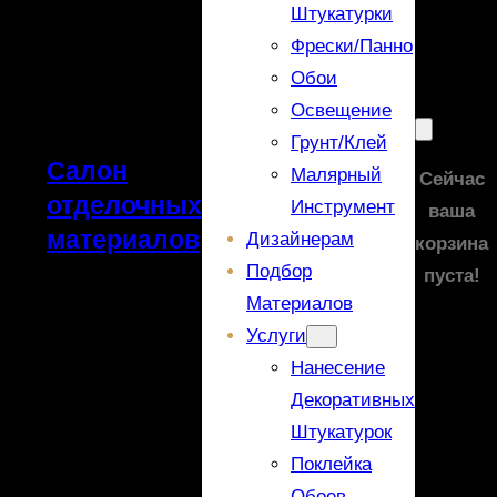
Штукатурки
Фрески/панно
Обои
Освещение
Грунт/Клей
Салон
Малярный
Сейчас
отделочных
Инструмент
ваша
материалов
Дизайнерам
корзина
Подбор
пуста!
Материалов
Услуги
Нанесение
Декоративных
Штукатурок
Поклейка
Обоев