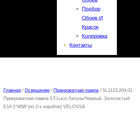
Подбор
Обоев И
Красок
Колеровка
Контакты
Главная
/
Освещение
/
Прикроватная лампа
/ SL1123.204.01
Прикроватная лампа ST-Luce Латунь/Черный, Золотистый
E14 1*40W (из 2-х коробок) VELOSSA