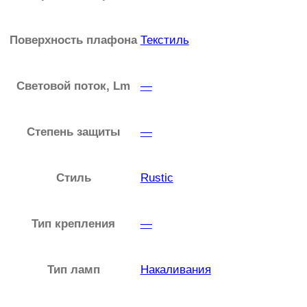
u
c
Поверхность плафона
Текстиль
e
Л
Световой поток, Lm
—
а
т
у
Степень защиты
—
н
ь
Стиль
Rustic
/
Ч
Тип крепления
—
е
р
н
Тип ламп
Накаливания
ы