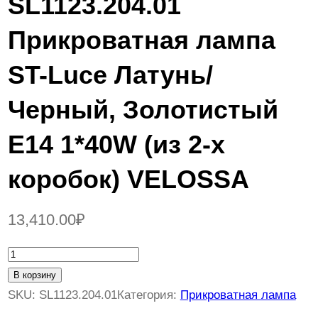
SL1123.204.01
Прикроватная лампа
ST-Luce Латунь/
Черный, Золотистый
E14 1*40W (из 2-х
коробок) VELOSSA
13,410.00
₽
К
о
В корзину
л
SKU:
SL1123.204.01
Категория:
Прикроватная лампа
и