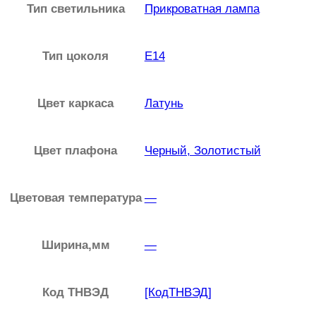
й
Тип светильника
Прикроватная лампа
,
З
Тип цоколя
E14
о
л
о
Цвет каркаса
Латунь
т
и
Цвет плафона
Черный, Золотистый
с
т
Цветовая температура
—
ы
й
Ширина,мм
—
E
1
4
Код ТНВЭД
[КодТНВЭД]
1