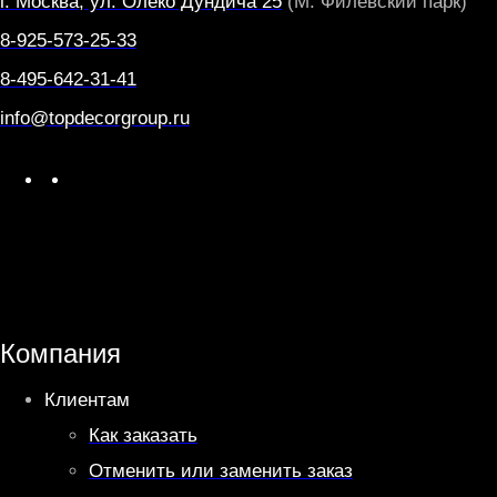
г. Москва, ул. Олеко Дундича 25
(М. Филевский парк)
8-925-573-25-33
8-495-642-31-41
info@topdecorgroup.ru
W
T
h
e
a
l
t
e
s
g
A
r
Компания
p
a
Клиентам
p
m
Как заказать
Отменить или заменить заказ