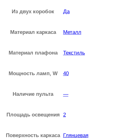
в
Из двух коробок
Да
а
т
Материал каркаса
Металл
н
а
Материал плафона
Текстиль
я
л
а
Мощность ламп, W
40
м
п
Наличие пульта
—
а
S
Площадь освещения
2
T
-
L
Поверхность каркаса
Глянцевая