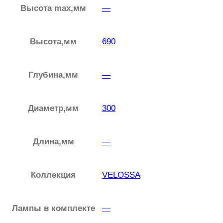
1
Высота max,мм
—
2
3
Высота,мм
690
.
2
Глубина,мм
—
0
4
.
Диаметр,мм
300
0
1
Длина,мм
—
П
р
Коллекция
VELOSSA
и
к
р
Лампы в комплекте
—
о