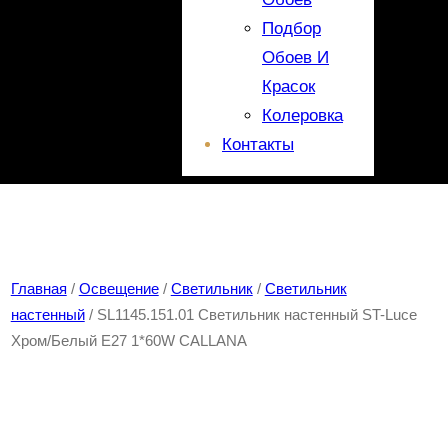
Подбор
Обоев И
Красок
Колеровка
Контакты
Главная
/
Освещение
/
Светильник
/
Светильник
настенный
/ SL1145.151.01 Светильник настенный ST-Luce
Хром/Белый E27 1*60W CALLANA