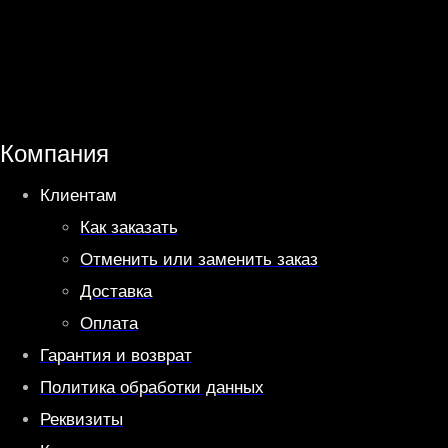
h
e
a
l
t
e
s
g
A
r
Компания
p
a
Клиентам
p
m
Как заказать
Отменить или заменить заказ
Доставка
Оплата
Гарантия и возврат
Политика обработки данных
Реквизиты