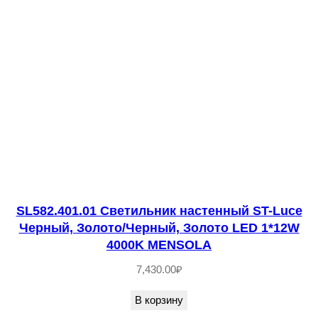
*
6
0
W
C
A
L
L
A
N
SL582.401.01 Светильник настенный ST-Luce
A
Черный, Золото/Черный, Золото LED 1*12W
4000K MENSOLA
7,430.00
₽
В корзину