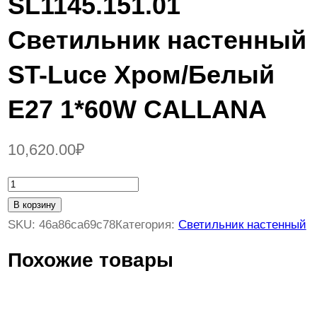
SL1145.151.01
Светильник настенный
ST-Luce Хром/Белый
E27 1*60W CALLANA
10,620.00
₽
К
о
В корзину
л
SKU:
46a86ca69c78
Категория:
Светильник настенный
и
Похожие товары
ч
е
с