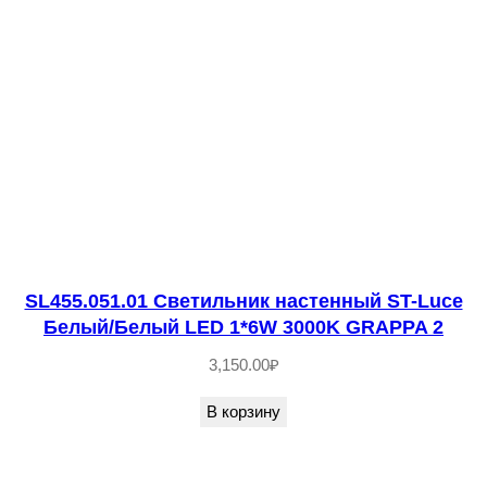
т
в
о
т
о
в
а
р
а
S
SL455.051.01 Светильник настенный ST-Luce
Белый/Белый LED 1*6W 3000K GRAPPA 2
L
1
3,150.00
₽
1
В корзину
4
5