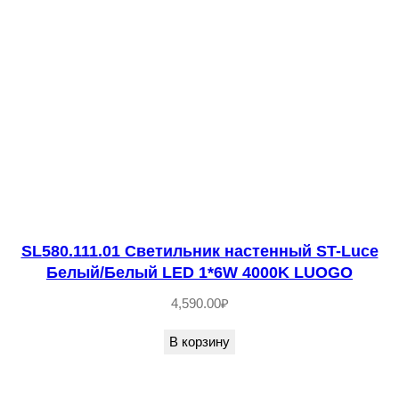
.
1
5
1
.
0
1
С
в
е
SL580.111.01 Светильник настенный ST-Luce
т
Белый/Белый LED 1*6W 4000K LUOGO
и
4,590.00
₽
л
ь
В корзину
н
и