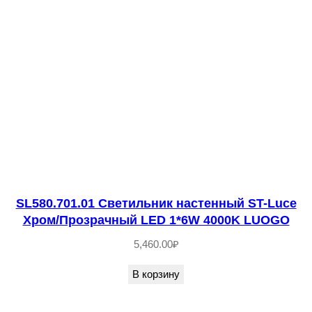
c
e
Х
р
о
м
/
Б
е
л
SL580.701.01 Светильник настенный ST-Luce
ы
Хром/Прозрачный LED 1*6W 4000K LUOGO
й
E
5,460.00
₽
2
В корзину
7
1