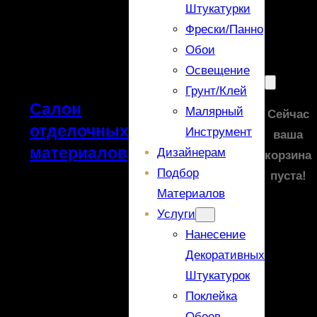
Штукатурки
Фрески/панно
Обои
Освещение
Грунт/Клей
Салон
Малярный
Сейчас
отделочных
Инструмент
ваша
материалов
Дизайнерам
корзина
Подбор
пуста!
Материалов
Услуги
Нанесение
Декоративных
Штукатурок
Поклейка
Обоев