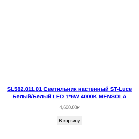
к
н
а
с
т
е
н
н
ы
й
SL582.011.01 Светильник настенный ST-Luce
S
Белый/Белый LED 1*6W 4000K MENSOLA
T
4,600.00
₽
-
В корзину
L
u