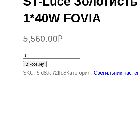
ST-Luce Золотист
1*40W FOVIA
5,560.00
₽
К
о
В корзину
л
SKU:
5fd8dc72ffd8
Категория:
Светильник наст
и
ч
е
с
т
в
о