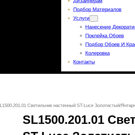
Дизайнерам
Подбор Материалов
Услуги
Нанесение Декорати
Поклейка Обоев
Подбор Обоев И Кра
Колеровка
Контакты
L1500.201.01 Светильник настенный ST-Luce Золотистый/Янта
SL1500.201.01 Св