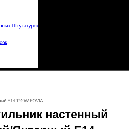
вных Штукатурок
сок
рный E14 1*40W FOVIA
етильник настенный