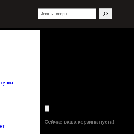
Поиск
турки
Сейчас ваша корзина пуста!
нт