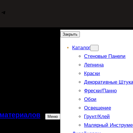
WhatsApp
Telegram
Закрыть
Каталог
Стеновые Панели
Лепнина
Краски
Декоративные Штука
Фрески/панно
Обои
Освещение
 материалов
Грунт/Клей
Меню
Малярный Инструме