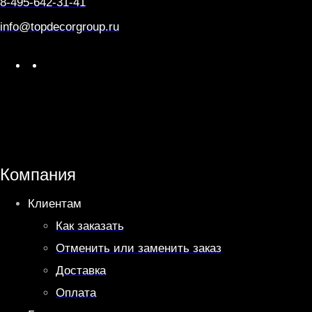
8-495-642-31-41
info@topdecorgroup.ru
W
T
h
e
a
l
t
e
s
g
A
r
Компания
p
a
Клиентам
p
m
Как заказать
Отменить или заменить заказ
Доставка
Оплата