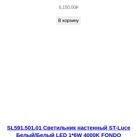
й
6,150.00
₽
L
В корзину
E
D
1
*
6
W
4
0
0
0
K
A
S
SL591.501.01 Светильник настенный ST-Luce
Белый/Белый LED 1*6W 4000K FONDO
T