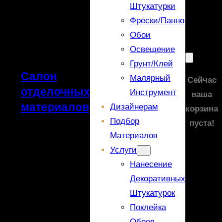
Штукатурки
Фрески/панно
Обои
Освещение
Грунт/Клей
Салон
Малярный
Сейчас
отделочных
Инструмент
ваша
материалов
Дизайнерам
корзина
Подбор
пуста!
Материалов
Услуги
Нанесение
Декоративных
Штукатурок
Поклейка
Обоев