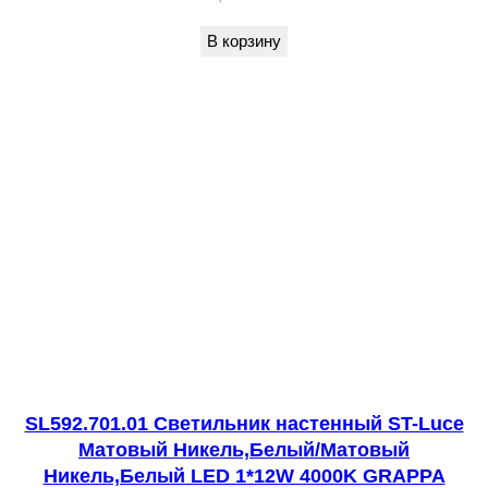
u
В корзину
c
e
Ч
е
р
н
ы
й
/
Ч
е
р
SL592.701.01 Светильник настенный ST-Luce
н
Матовый Никель,Белый/Матовый
ы
Никель,Белый LED 1*12W 4000K GRAPPA