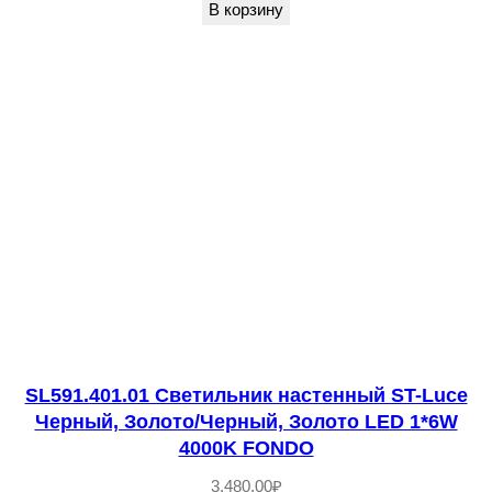
н
В корзину
и
к
н
а
с
т
е
н
н
ы
й
S
SL591.401.01 Светильник настенный ST-Luce
Черный, Золото/Черный, Золото LED 1*6W
T
4000K FONDO
-
L
3,480.00
₽