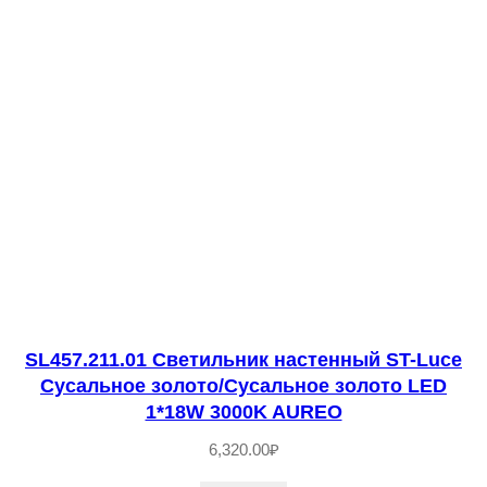
9
.
0
4
1
.
0
1
С
в
е
SL457.211.01 Светильник настенный ST-Luce
т
Сусальное золото/Сусальное золото LED
и
1*18W 3000K AUREO
л
6,320.00
₽
ь