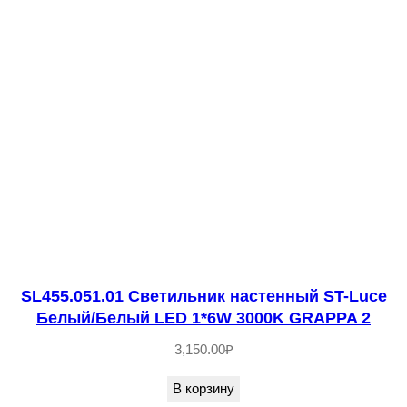
е
с
т
в
о
т
о
в
а
р
а
S
SL455.051.01 Светильник настенный ST-Luce
Белый/Белый LED 1*6W 3000K GRAPPA 2
L
1
3,150.00
₽
5
В корзину
8