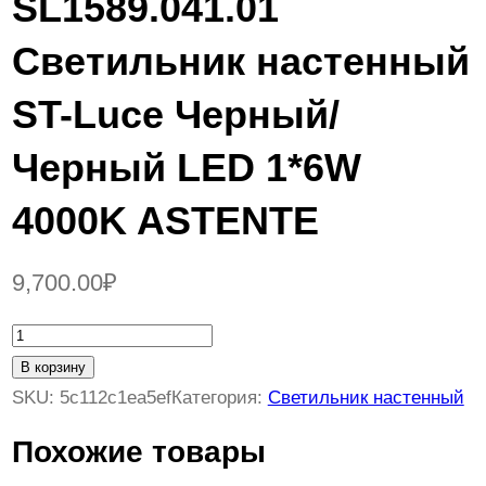
SL1589.041.01
Светильник настенный
ST-Luce Черный/
Черный LED 1*6W
4000K ASTENTE
9,700.00
₽
К
о
В корзину
л
SKU:
5c112c1ea5ef
Категория:
Светильник настенный
и
Похожие товары
ч