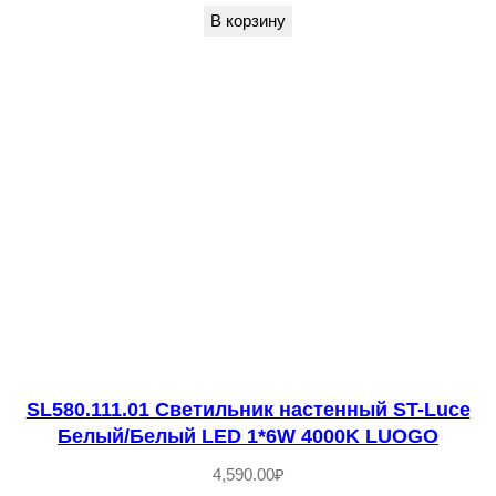
й
В корзину
L
E
D
1
*
1
0
W
4
0
0
0
SL580.111.01 Светильник настенный ST-Luce
K
Белый/Белый LED 1*6W 4000K LUOGO
A
4,590.00
₽
S