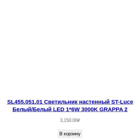
е
с
т
в
о
т
о
в
а
р
а
S
SL455.051.01 Светильник настенный ST-Luce
Белый/Белый LED 1*6W 3000K GRAPPA 2
L
1
3,150.00
₽
5
В корзину
8