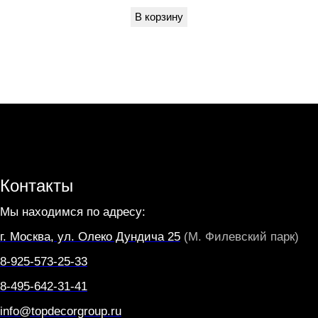
В корзину
T
E
N
T
E
Контакты
Мы находимся по адресу:
г. Москва, ул. Олеко Дундича 25
(М. Филевский парк)
8-925-573-25-33
8-495-642-31-41
info@topdecorgroup.ru