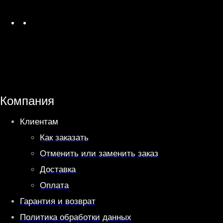
W
T
h
e
a
l
t
e
s
g
A
r
Компания
p
a
Клиентам
p
m
Как заказать
Отменить или заменить заказ
Доставка
Оплата
Гарантия и возврат
Политика обработки данных