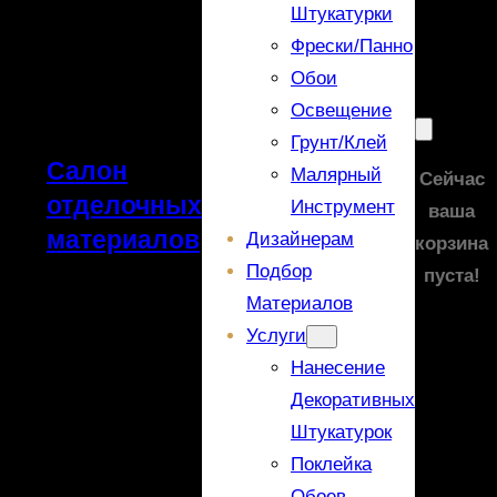
Штукатурки
Фрески/панно
Обои
Освещение
Грунт/Клей
Салон
Малярный
Сейчас
отделочных
Инструмент
ваша
материалов
Дизайнерам
корзина
Подбор
пуста!
Материалов
Услуги
Нанесение
Декоративных
Штукатурок
Поклейка
Обоев