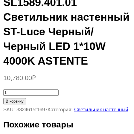
SL1589.401.01
Светильник настенный
ST-Luce Черный/
Черный LED 1*10W
4000K ASTENTE
10,780.00
₽
К
о
В корзину
л
SKU:
3324615f1697
Категория:
Светильник настенный
и
Похожие товары
ч