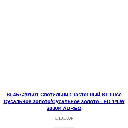
9
.
4
0
1
.
0
1
С
в
е
SL457.201.01 Светильник настенный ST-Luce
т
Сусальное золото/Сусальное золото LED 1*6W
и
3000K AUREO
л
6,190.00
₽
ь