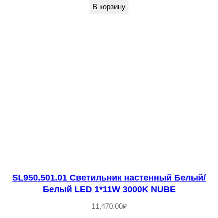
В корзину
u
c
e
Ч
е
р
н
ы
й
/
Ч
е
SL950.501.01 Светильник настенный Белый/
р
Белый LED 1*11W 3000K NUBE
н
11,470.00
₽
ы