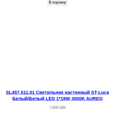
н
В корзину
и
к
н
а
с
т
е
н
н
ы
й
S
SL457.511.01 Светильник настенный ST-Luce
Белый/Белый LED 1*18W 3000K AUREO
T
-
7,890.00
₽
L