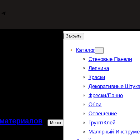
WhatsApp
Telegram
Закрыть
Каталог
Стеновые Панели
Лепнина
Краски
Декоративные Штука
Фрески/панно
Обои
Освещение
 материалов
Грунт/Клей
Меню
Малярный Инструме