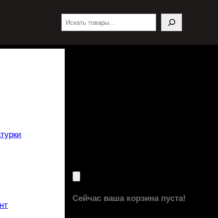
Поиск
турки
Сейчас ваша корзина пуста!
нт