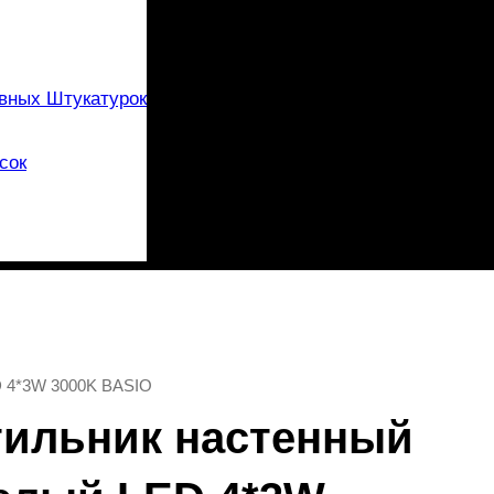
вных Штукатурок
сок
D 4*3W 3000K BASIO
етильник настенный