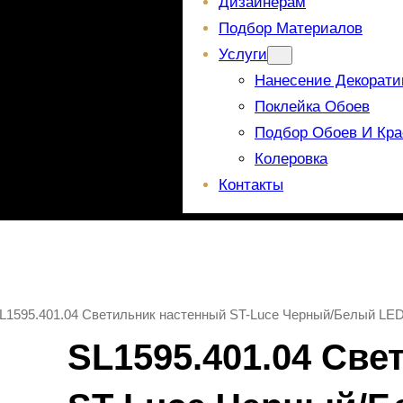
Дизайнерам
Подбор Материалов
Услуги
Нанесение Декорати
Поклейка Обоев
Подбор Обоев И Кра
Колеровка
Контакты
SL1595.401.04 Светильник настенный ST-Luce Черный/Белый LE
SL1595.401.04 Св