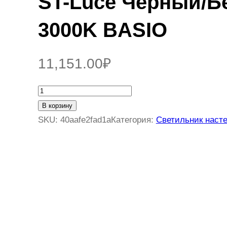
ST-Luce Черный/Б
3000K BASIO
11,151.00
₽
К
о
В корзину
л
SKU:
40aafe2fad1a
Категория:
Светильник наст
и
ч
е
с
т
в
о