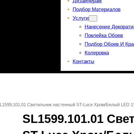
Дизайнерам
Подбор Материалов
Услуги
Нанесение Декорати
Поклейка Обоев
Подбор Обоев И Кра
Колеровка
Контакты
SL1599.101.01 Светильник настенный ST-Luce Хром/Белый LED
SL1599.101.01 Св