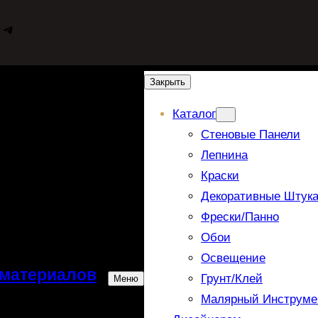
WhatsApp
Telegram
Закрыть
Каталог
Стеновые Панели
Лепнина
Краски
Декоративные Штука
Фрески/панно
Обои
Освещение
 материалов
Грунт/Клей
Меню
Малярный Инструме