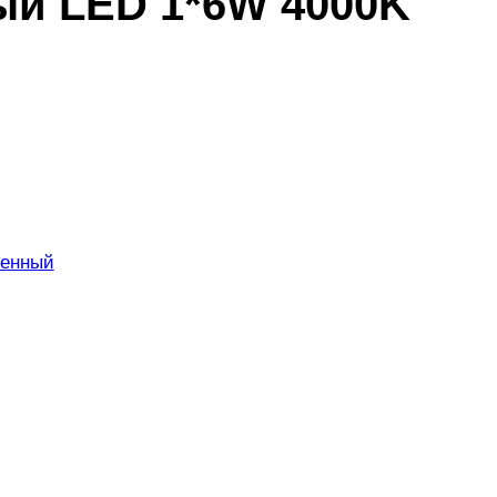
ый LED 1*6W 4000K
тенный