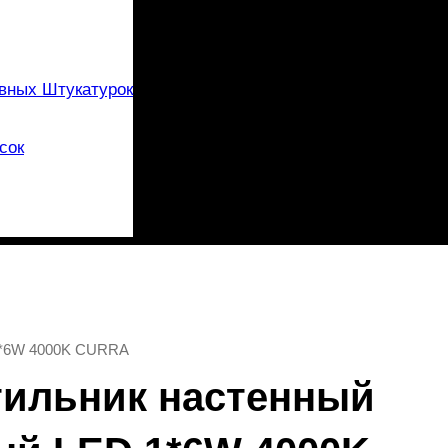
вных Штукатурок
сок
 1*6W 4000K CURRA
етильник настенный