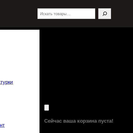
Поиск
турки
Сейчас ваша корзина пуста!
нт