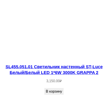
т
в
о
т
о
в
а
р
а
S
SL455.051.01 Светильник настенный ST-Luce
Белый/Белый LED 1*6W 3000K GRAPPA 2
L
3
3,150.00
₽
0
В корзину
5
.