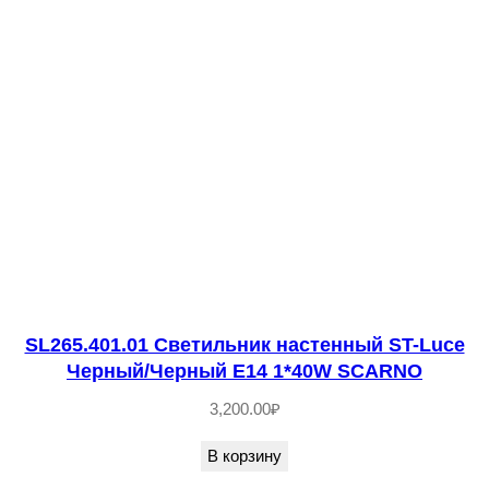
e
Б
е
л
ы
й
/
Б
е
л
ы
SL265.401.01 Светильник настенный ST-Luce
й
Черный/Черный E14 1*40W SСARNO
E
3,200.00
₽
2
7
В корзину
1