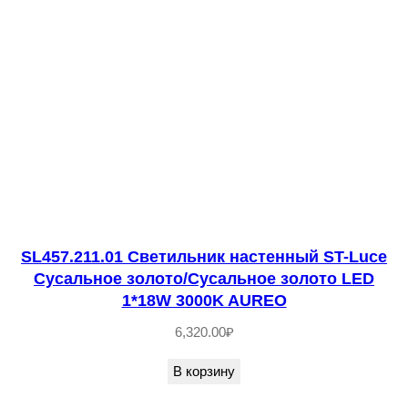
5
0
1
.
0
1
С
в
е
т
SL457.211.01 Светильник настенный ST-Luce
и
Сусальное золото/Сусальное золото LED
л
1*18W 3000K AUREO
ь
6,320.00
₽
н
и
В корзину
к