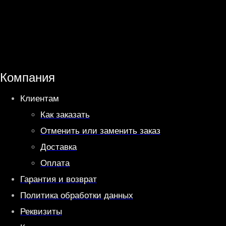
h
e
a
l
t
e
s
g
A
r
Компания
p
a
Клиентам
p
m
Как заказать
Отменить или заменить заказ
Доставка
Оплата
Гарантия и возврат
Политика обработки данных
Реквизиты