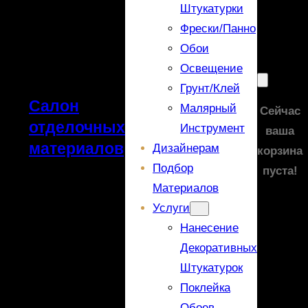
Штукатурки
Фрески/панно
Обои
Освещение
Грунт/Клей
Салон
Малярный
Сейчас
отделочных
Инструмент
ваша
материалов
Дизайнерам
корзина
Подбор
пуста!
Материалов
Услуги
Нанесение
Декоративных
Штукатурок
Поклейка
Обоев