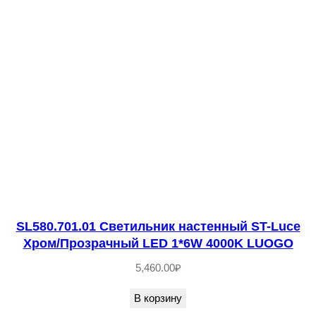
*
6
0
W
S
P
R
U
Z
Z
O
SL580.701.01 Светильник настенный ST-Luce
Хром/Прозрачный LED 1*6W 4000K LUOGO
5,460.00
₽
В корзину