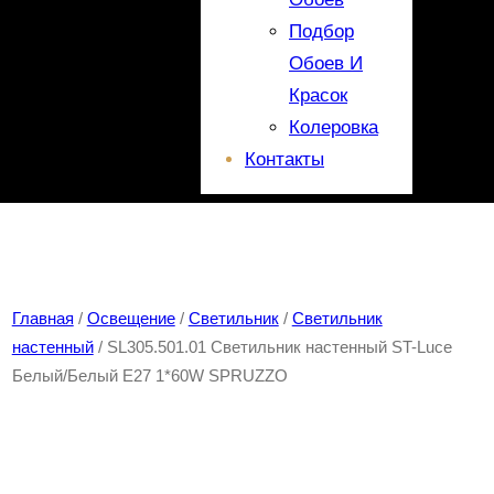
Подбор
Обоев И
Красок
Колеровка
Контакты
Главная
/
Освещение
/
Светильник
/
Светильник
настенный
/ SL305.501.01 Светильник настенный ST-Luce
Белый/Белый E27 1*60W SPRUZZO