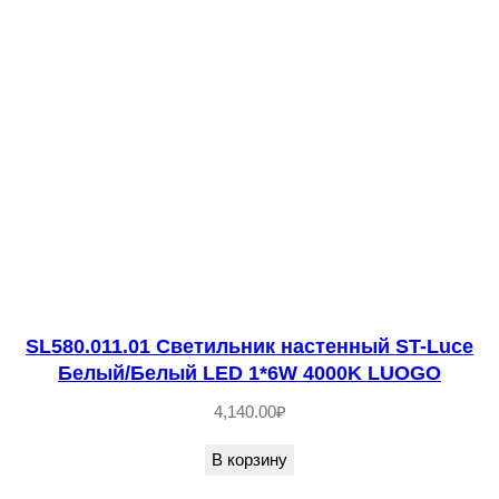
н
а
с
т
е
н
н
ы
й
S
T
SL580.011.01 Светильник настенный ST-Luce
Белый/Белый LED 1*6W 4000K LUOGO
-
L
4,140.00
₽
u
В корзину
c