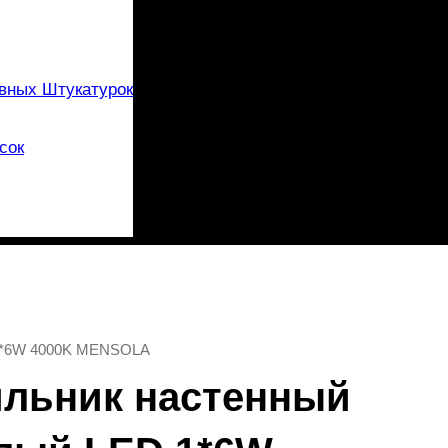
вных Штукатурок
сок
 1*6W 4000K MENSOLA
ильник настенный