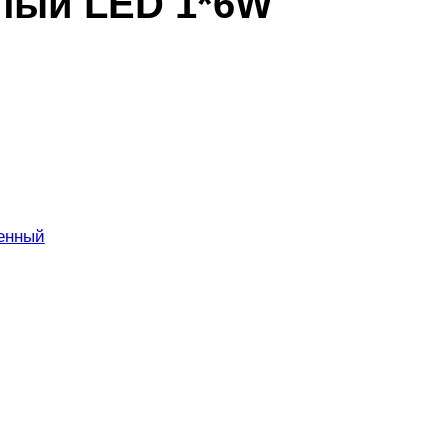
лый LED 1*6W
енный