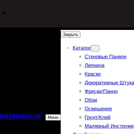
WhatsApp
Telegram
Закрыть
Каталог
Стеновые Панели
Лепнина
Краски
Декоративные Штука
Фрески/панно
Обои
Освещение
 материалов
Грунт/Клей
Меню
Малярный Инструме