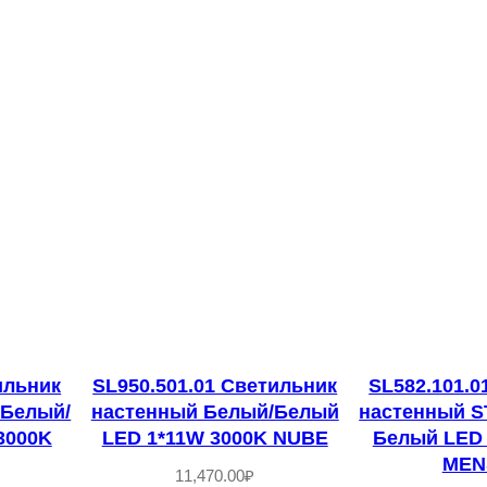
л
ы
й
/
Б
е
л
ы
й
L
E
D
ильник
SL950.501.01 Светильник
SL582.101.0
1
 Белый/
настенный Белый/Белый
настенный S
*
3000K
LED 1*11W 3000K NUBE
Белый LED 
6
MEN
11,470.00
₽
W