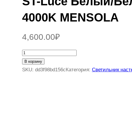
ST-Luce Белый/Бе
4000K MENSOLA
4,600.00
₽
К
о
В корзину
л
SKU:
dd3f98bd156c
Категория:
Светильник наст
и
ч
е
с
т
в
о