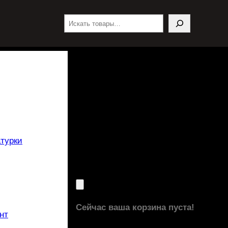
Поиск
турки
Сейчас ваша корзина пуста!
нт