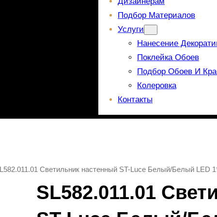
Дизайнерам
Подбор Материалов
Услуги
Нанесение Декорати
Поклейка Обоев
Подбор Обоев И Кра
Колеровка
Контакты
SL582.011.01 Светильник настенный ST-Luce Белый/Белый LED
SL582.011.01 Свет